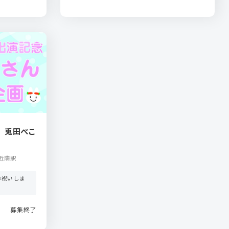
 兎田ぺこ
近隣駅
お祝いしま
募集終了