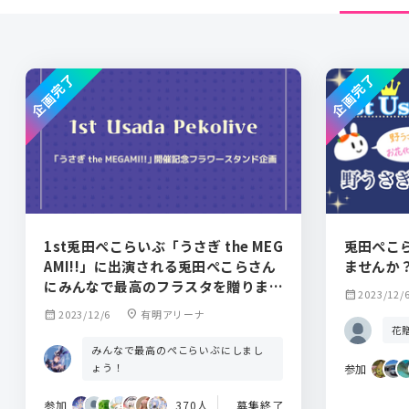
企画完了
企画完了
1st兎田ぺこらいぶ「うさぎ the MEG
兎田ぺこら
AMI!!」に出演される兎田ぺこらさん
ませんか
にみんなで最高のフラスタを贈りませ
calendar_month
2023/12/
んか？
calendar_month
2023/12/6
location_on
有明アリーナ
花
みんなで最高のぺこらいぶにしまし
ょう！
参加
参加
370人
募集終了