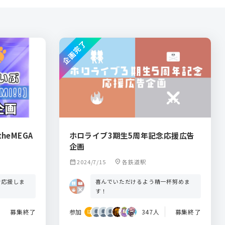
企画完了
heMEGA
ホロライブ3期生5周年記念応援広告
企画
calendar_month
2024/7/15
location_on
各鉄道駅
を応援しま
喜んでいただけるよう精一杯努めま
す！
募集終了
参加
347人
募集終了