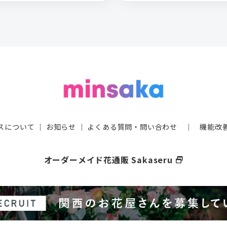
スについて
｜
お知らせ
｜
よくある質問・問い合わせ
｜
機能改
オーダーメイド花通販 Sakaseru
select_window