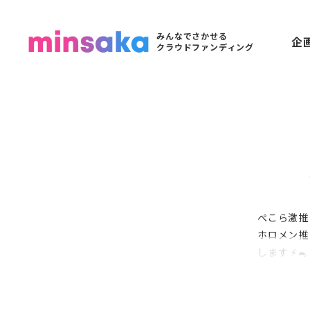
みんなでさかせる
企
クラウドファンディング
ぺこら激推
ホロメン推
します ⚡️🐁
#野うさ