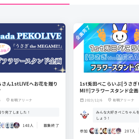
企画完了
さん1stLIVEへお花を贈り
1st兎田ぺこらいぶ[うさぎt
？
MI!!]フラワースタンド企画
6
location_on
有明アリーナ
calendar_month
2023/12/6
location_on
有明アリーナ
みんな大好きぺこちゃん
贈り完了しました！
しょう！
148人
募集終了
参加
207人