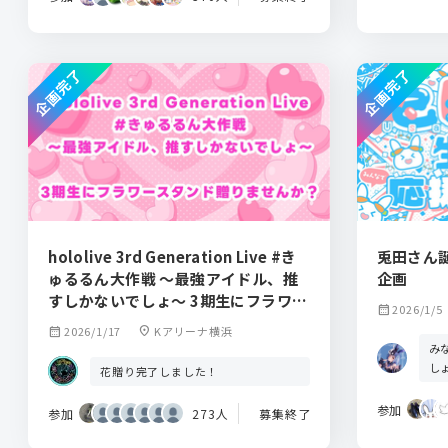
企画完了
企画完了
hololive 3rd Generation Live #き
兎田さん
ゅるるん大作戦 〜最強アイドル、推
企画
すしかないでしょ〜 3期生にフラワー
calendar_month
2026/1/5
スタンドを贈りませんか？
calendar_month
2026/1/17
location_on
Kアリーナ横浜
み
し
花贈り完了しました！
参加
参加
273人
募集終了