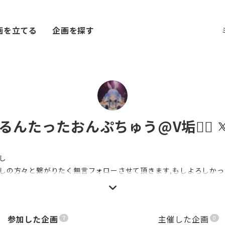
画を立てる
企画を探す
るんたったおんぷちゅう@V垢👯‍♀️
し
しの方々と繋がりたく無言フォローさせて頂きます,もしよろしか
ぎ同盟
参加した企画
主催した企画
7
0