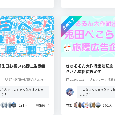
企画完了
誕生日お祝い 応援広告動画
きゅるるん大作戦出演記念
らさん応援広告企画
location_on
都内某所の街頭ビジョン(規
calendar_month
2026/1/17
location_on
Kアリーナ横浜 
約により掲出時に公開予定)
なさんでぺこちゃんをお祝いしま
ぺこらさんの出演を皆で
ょう！
しょう！
231人
募集終了
参加
151人