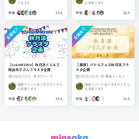
ります💪
も頑張ります
参加
23人
参加
22人
企画完了
企画完了
【sideM10th】秋月涼くん＆三
【幕張】バトルフェス秋月涼フラ
瓶由布子さんフラスタ企画
スタ企画
2025/7/12
Kアリーナ
2025/10/4
幕張メッセイベ
calendar_month
location_on
calendar_month
location_on
ントホール
複数イベントありますがどちら
複数イベントありますがどちら
も頑張ります
も頑張ります
参加
34人
参加
14人