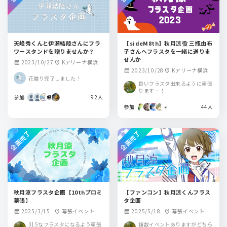
天峰秀くんと伊瀬結陸さんにフラ
【sideM8th】秋月涼役 三瓶由布
ワースタンドを贈りませんか？
子さんへフラスタを一緒に送りま
せんか
2023/10/27
Kアリーナ横浜
calendar_month
location_on
2023/10/28
Kアリーナ横浜
calendar_month
location_on
花贈り完了しました！
良いフラスタ出来るように頑張
りますー！
参加
92人
参加
44人
企画完了
企画完了
秋月涼フラスタ企画【10thプロミ
【ファンコン】秋月涼くんフラス
幕張】
タ企画
2025/3/15
幕張イベントホ
2025/5/18
幕張イベントホ
calendar_month
location_on
calendar_month
location_on
ール
ール
315なフラスタになるよう頑張
複数イベントありますがどちら