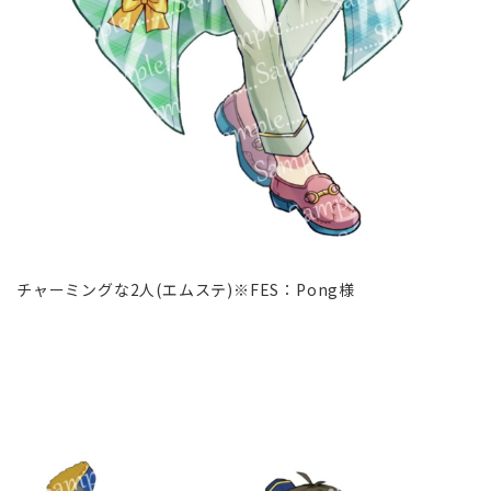
チャーミングな2人(エムステ)※FES∶Pong様