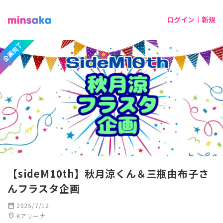
ログイン｜新規
企画完了
【sideM10th】秋月涼くん＆三瓶由布子さ
んフラスタ企画
calendar_month
2025/7/12
location_on
Kアリーナ