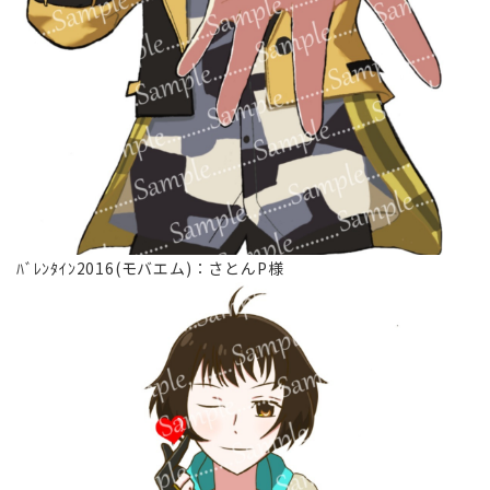
ﾊﾞﾚﾝﾀｲﾝ2016(モバエム)∶さとんP様