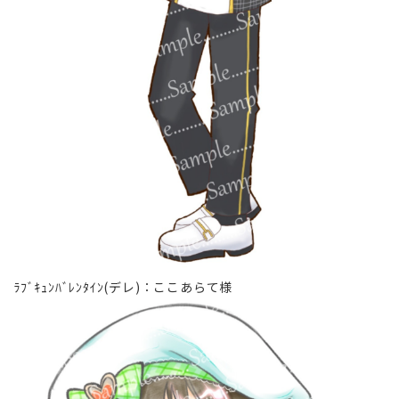
ﾗﾌﾞｷｭﾝﾊﾞﾚﾝﾀｲﾝ(デレ)∶ここあらて様