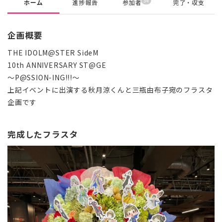
34
ホーム
進捗報告
参加者
完了・収支
企画概要
THE IDOLM@STER SideM
10th ANNIVERSARY ST@GE
～P@SSION-ING!!!～
上記イベントに出演する秋月涼くんと三瓶由布子宛のフラスタ
企画です
完成したフラスタ