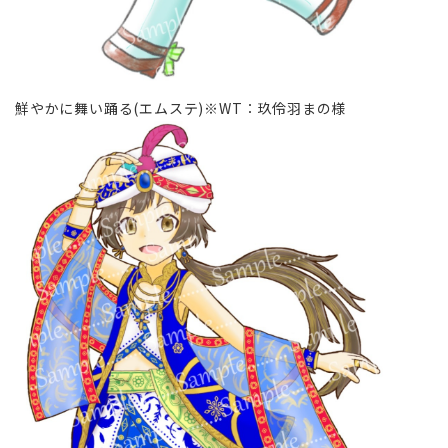
鮮やかに舞い踊る(エムステ)※WT∶玖伶羽まの様