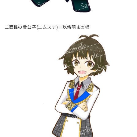
二面性の貴公子(エムステ)∶玖伶羽まの様