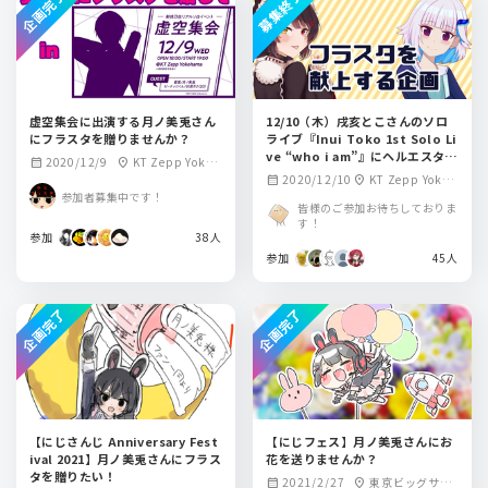
企画完了
募集終了
虚空集会に出演する月ノ美兎さん
12/10（木）戌亥とこさんのソロ
にフラスタを贈りませんか？
ライブ『Inui Toko 1st Solo Li
ve “who i am”』にヘルエスタ王
2020/12/9
KT Zepp Yokoh
calendar_month
location_on
国民からフラスタを献上する企画
2020/12/10
KT Zepp Yokoh
calendar_month
location_on
ama
参加者募集中です！
ama
皆様のご参加お待ちしておりま
す！
参加
38人
参加
45人
企画完了
企画完了
【にじさんじ Anniversary Fest
【にじフェス】月ノ美兎さんにお
ival 2021】月ノ美兎さんにフラス
花を送りませんか？
タを贈りたい！
2021/2/27
東京ビッグサイ
calendar_month
location_on