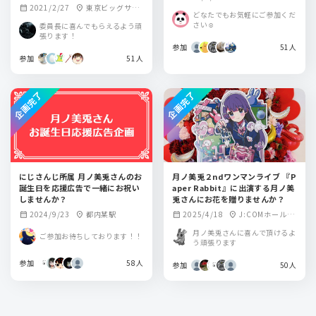
2021/2/27
東京ビッグサイ
calendar_month
location_on
ト(東京国際展示場)
どなたでもお気軽にご参加くだ
ト 青海展示棟A＆
さい☺️
委員長に喜んでもらえるよう頑
Bホール
張ります！
参加
51人
参加
51人
企画完了
企画完了
にじさんじ所属 月ノ美兎さんのお
月ノ美兎２ndワンマンライブ 『P
誕生日を応援広告で一緒にお祝い
aper Rabbit』に出演する月ノ美
しませんか？
兎さんにお花を贈りませんか？
2024/9/23
都内某駅
2025/4/18
J:COMホール八
calendar_month
location_on
calendar_month
location_on
王子
月ノ美兎さんに喜んで頂けるよ
ご参加お待ちしております！！
う頑張ります
参加
58人
参加
50人