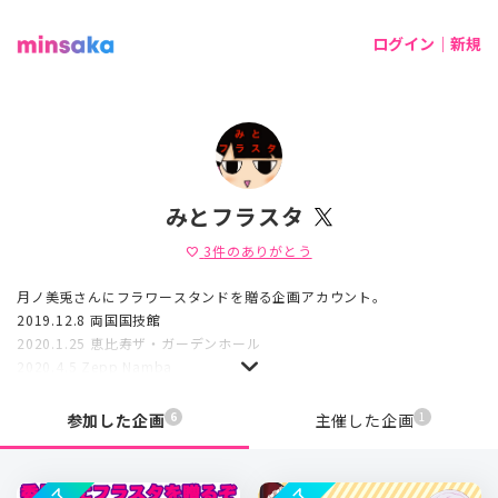
ログイン｜新規
みとフラスタ
3
件のありがとう
favorite
月ノ美兎さんにフラワースタンドを贈る企画アカウント。
2019.12.8 両国国技館
2020.1.25 恵比寿ザ・ガーデンホール
2020.4.5 Zepp Namba
にて委員長にお花を贈りました！
6
1
参加した企画
主催した企画