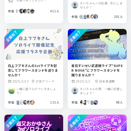
ーアリーナ・おお
すいちゃんへの応援、形にしま
きにアリーナ舞洲
せんか？
参加
411人
参加
201人
企画完了
企画完了
白上フブキさんの1stライブを記
星街すいせい武道館ライブ“SUPE
念してフラワースタンドを送りま
R NOVA”にフラワースタンドを
せんか？
贈りませんか？
2025/2/13
ぴあアリーナM
2025/2/1
日本武道館
calendar_month
location_on
calendar_month
location_on
M
一緒に盛り上げていきましょ
すいちゃんの夢、一緒に応援し
う！
ましょう！
参加
131人
参加
98人
企画完了
企画完了