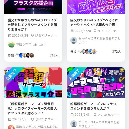
猫又おかゆさんの2ndソロライブ
猫又おかゆ2ndライブ“ぺるそに
を記念してフラワースタンドを贈
ゃ～りすぺくと”応援広告企画！
りませんか？
2025/5/28
ぴあアリーナM
calendar_month
location_on
2025/5/28
ぴあアリーナM
calendar_month
location_on
M
おかゆんの晴れ舞台を彩りまし
M
ょう！
花贈り完了しました！
参加
372人
参加
191人
企画完了
企画完了
【超超超超ゲーマーズ２開催記
超超超超ゲーマーズ２にフラワー
念】ホロライブゲーマーズの四人
スタンドを贈りませんか？
にフラスタを贈ろう！！
2025/7/5
さいたまスーパ
calendar_month
location_on
2025/7/5
さいたまスーパ
calendar_month
location_on
ーアリーナ
ゲーマーズ4人の晴れ舞台を彩
ーアリーナ
りましょう！
素敵なフラスタを贈れるように