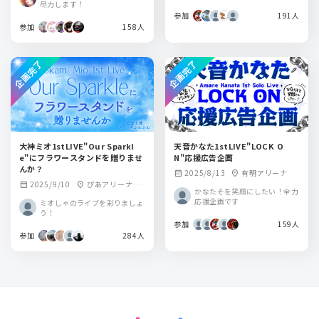
尽力します！
参加
191人
参加
158人
企画完了
企画完了
大神ミオ1stLIVE"Our Sparkl
天音かなた1stLIVE"LOCK O
e"にフラワースタンドを贈りませ
N"応援広告企画
んか？
2025/8/13
有明アリーナ
calendar_month
location_on
2025/9/10
ぴあアリーナM
calendar_month
location_on
かなたそを笑顔にしたい！全力
M
応援企画です
ミオしゃのライブを彩りましょ
う！
参加
159人
参加
284人