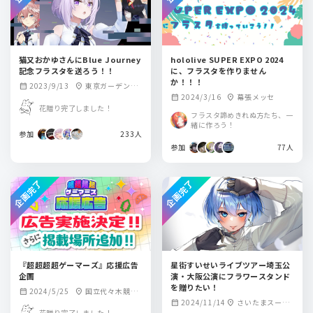
猫又おかゆさんにBlue Journey
hololive SUPER EXPO 2024
記念フラスタを送ろう！！
に、フラスタを作りません
か！！！
2023/9/13
東京ガーデンシ
calendar_month
location_on
2024/3/16
幕張メッセ
calendar_month
location_on
アター
花贈り完了しました！
フラスタ諦めきれぬ方たち、一
緒に作ろう！
参加
233人
参加
77人
企画完了
企画完了
『超超超超ゲーマーズ』応援広告
星街すいせいライブツアー埼玉公
企画
演・大阪公演にフラワースタンド
を贈りたい！
2024/5/25
国立代々木競技
calendar_month
location_on
2024/11/14
さいたまスーパ
calendar_month
location_on
場 第一体育館
花贈り完了しました！