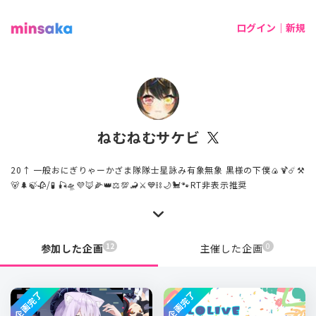
ログイン｜新規
ねむねむサケビ
20↑ 一般おにぎりゃーかざま隊隊士星詠み有象無象 黒様の下僕🍙🍹☄️⚒
🐻🌲🍃🥀/🧪 🎣🛸💜🦊🌽👑⚖💯🦂⚔️💙⛓🌙🐩🐾RT非表示推奨
12
0
参加した企画
主催した企画
企画完了
企画完了