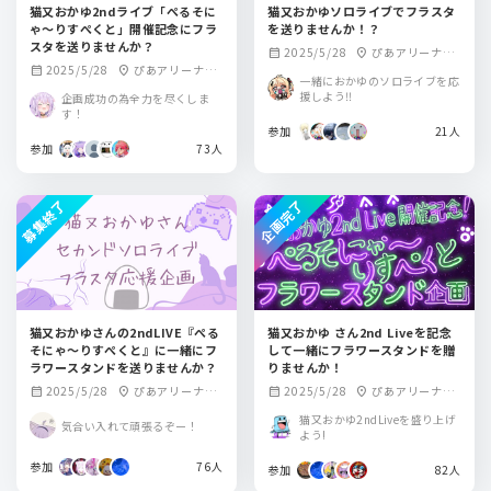
猫又おかゆ2ndライブ「ぺるそに
猫又おかゆソロライブでフラスタ
ゃ〜りすぺくと」開催記念にフラ
を送りませんか！？
スタを送りませんか？
2025/5/28
ぴあアリーナM
calendar_month
location_on
2025/5/28
ぴあアリーナM
calendar_month
location_on
M
一緒におかゆのソロライブを応
M
援しよう‼️
企画成功の為全力を尽くしま
す！
参加
21人
参加
73人
募集終了
企画完了
猫又おかゆさんの2ndLIVE『ぺる
猫又おかゆ さん2nd Liveを記念
そにゃ～りすぺくと』に一緒にフ
して一緒にフラワースタンドを贈
ラワースタンドを送りませんか？
りませんか！
2025/5/28
ぴあアリーナM
2025/5/28
ぴあアリーナM
calendar_month
location_on
calendar_month
location_on
M
M
猫又おかゆ2ndLiveを盛り上げ
気合い入れて頑張るぞー！
よう!
参加
76人
参加
82人