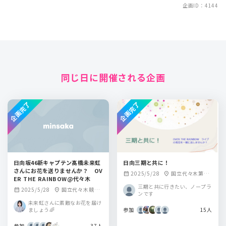
企画ID：4144
同じ日に開催される企画
企画完了
企画完了
日向坂46新キャプテン髙橋未来虹
日向三期と共に！
さんにお花を送りませんか？ OV
2025/5/28
国立代々木第一
calendar_month
location_on
ER THE RAINBOW@代々木
体育館
三期と共に行きたい、ノープラ
2025/5/28
国立代々木競技
calendar_month
location_on
ンです
場第一体育館
未来虹さんに素敵なお花を届け
ましょう🌈
参加
15人
参加
37人