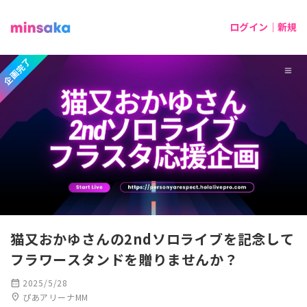
ログイン｜新規
企画完了
猫又おかゆさんの2ndソロライブを記念して
フラワースタンドを贈りませんか？
calendar_month
2025/5/28
location_on
ぴあアリーナMM