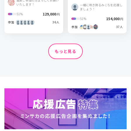
是非ご参加の方よろしくお願い
いたします！
一緒に咲き誇るみこちを応援し
ましょう！
129,000
51%
円
154,000
51%
円
参加
36人
参加
37人
もっと見る