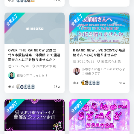
企画完了
企画完了
OVER THE RAINBOW @国立
BRAND NEW LIVE 2025で小坂菜
代々木競技場第一体育館 にて渡辺
緒さんへお花を贈りませんか
莉奈さんに花を贈りませんか？
2025/5/28
国立代々木競技
calendar_month
location_on
2025/5/28
国立代々木競技
calendar_month
location_on
場 第一体育館
小坂さんに喜んでいただけるよ
場第一体育館
う頑張ります
花贈り完了しました！
参加
38人
参加
23人
企画完了
企画完了