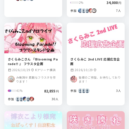
34,000
2%
円
参加
7人
さくらみこさん 『Blooming Pa
さくらみこ 2nd LIVE 応援広告企
rade!! 』 フラスタ企画
画
2026/10/29
Kアリーナ横浜
2026/10/29
calendar_month
location_on
calendar_month
location_on
み俺誇🌸 素敵なフラスタを作
皆様のご参加、お待ちしており
ります！
ます！
82,855
参加
3人
41%
円
参加
30人