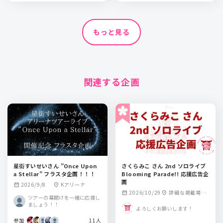
もっと見る
関連する企画
星街すいせいさん ”Once Upon
さくらみこ さん 2nd ソロライブ
a Stellar” フラスタ企画！！！
Blooming Parade!! 応援広告企
画
2026/9/8
Kアリーナ
calendar_month
location_on
2026/10/29
詳細な掲載場所
calendar_month
location_on
ツアーの幕開けを一緒に応援し
は後日発表となり
ましょう！！
よろしくお願いします！
ます
参加
11人