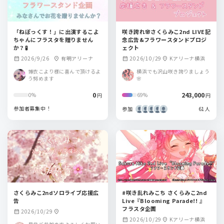
「ねぽっくす！」に出演するこよ
咲き誇れ🌸さくらみこ2nd LIVE記
ちゃんにフラスタを贈りません
念広告&フラワースタンドプロジ
か？🧪
ェクト
2026/9/26
有明アリーナ
2026/10/29
Kアリーナ横浜
calendar_month
location_on
calendar_month
location_on
博衣こより様に喜んで頂けるよ
横浜でも沢山咲き誇りましょう
う努めます
🌸
0
243,000
0%
69%
円
円
参加者募集中！
参加
61人
さくらみこ2ndソロライブ応援広
#咲き乱れみこち さくらみこ2nd
告
Live『Blooming Parade!! 』
フラスタ企画
2026/10/29
calendar_month
location_on
2026/10/29
Kアリーナ横浜
calendar_month
location_on