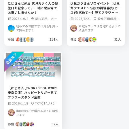
にじさんじ所属 伏見ガクくんの誕
伏見ガクさんソロイベント【伏見
生日を記念して、一緒に駅広告で
ガクエスト〜伝説の調理器具(ピー
お祝いしませんか？
ス)を求めて〜】宛てフラワースタ
ンド企画
2023/10/2
都内某所、大阪
2025/6/21
愛知芸術劇場
calendar_month
location_on
calendar_month
location_on
某所、名古屋某
大ホール
初めての主催ですが責任を持っ
素敵なフラスタを贈れるように
所、札幌某所、福
て努めます！
頑張ります
岡某所
参加
214人
参加
31人
企画完了
【にじさんじWORLDTOUR2025
東京公演】ハッピートリガー宛て
フラワースタンド企画
2026/1/18
TOYOTA ARENA
calendar_month
location_on
TOKYO
素敵なお花が贈れるように頑張
ります
参加
62人