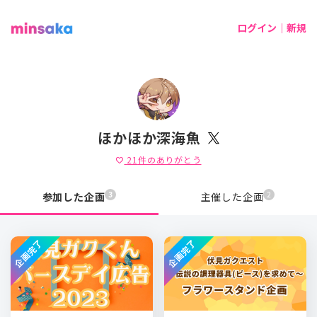
ログイン｜新規
ほかほか深海魚
21
件のありがとう
favorite
3
2
参加した企画
主催した企画
企画完了
企画完了