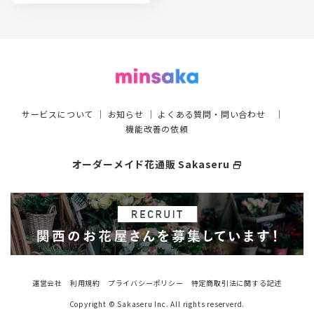
サービスについて
｜
お知らせ
｜
よくある質問・問い合わせ
｜
機能改善の依頼
オーダーメイド花通販 Sakaseru
select_window
運営会社
利用規約
プライバシーポリシー
特定商取引法に関する記述
Copyright © Sakaseru Inc. All rights reserverd.