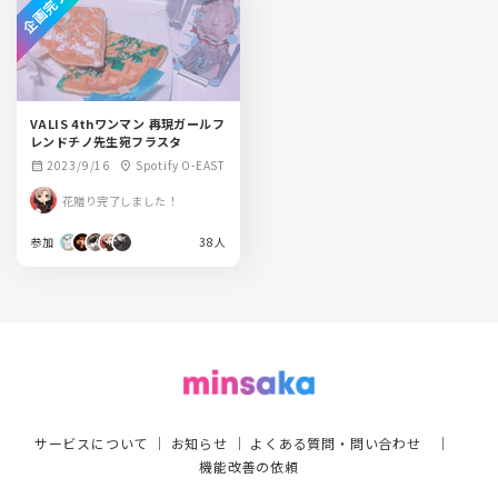
企画完了
VALIS 4thワンマン 再現ガールフ
レンドチノ先生宛フラスタ
2023/9/16
Spotify O-EAST
calendar_month
location_on
花贈り完了しました！
参加
38人
サービスについて
｜
お知らせ
｜
よくある質問・問い合わせ
｜
機能改善の依頼