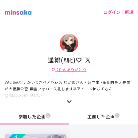
ログイン｜新規
遥緋(ﾊﾙﾋ)🤍
2
件のありがとう
favorite
VALIS🎪🤍 / かいりきベアʕ•ᴥ•ʔ/ わかめさん / 超学生 /圧倒的チノ先生
が大優勝🤍🏆 無言フォロー失礼します🙇アイコン▶︎ちずさん
@421ooouY ﾊﾙﾋｷｭﾝ
1
1
参加した企画
主催した企画