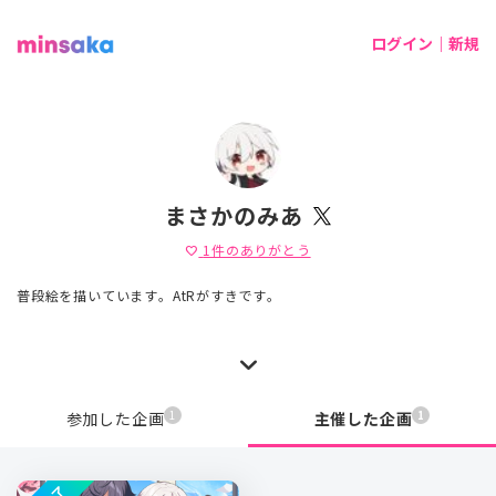
ログイン｜新規
まさかのみあ
1
件のありがとう
favorite
普段絵を描いています。AtRがすきです。
1
1
参加した企画
主催した企画