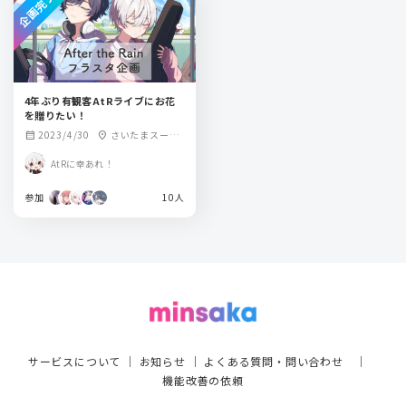
企画完了
4年ぶり有観客AtRライブにお花
を贈りたい！
2023/4/30
さいたまスーパ
calendar_month
location_on
ーアリーナ
AtRに幸あれ！
参加
10人
サービスについて
｜
お知らせ
｜
よくある質問・問い合わせ
｜
機能改善の依頼