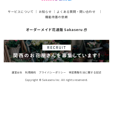
サービスについて
｜
お知らせ
｜
よくある質問・問い合わせ
｜
機能改善の依頼
オーダーメイド花通販 Sakaseru
select_window
運営会社
利用規約
プライバシーポリシー
特定商取引法に関する記述
Copyright © Sakaseru Inc. All rights reserverd.