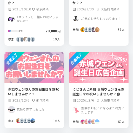
か？
か？？
2026/10/10
横浜某所
2026/3/30
大阪府内某所
calendar_month
location_on
calendar_month
location_on
1stライブを一緒にお祝いしま
ご参加お待ちしております！
せんか？
参加
57人
70,000
31%
円
参加
19人
企画完了
企画完了
赤城ウェンさんのお誕生日をお祝
にじさんじ所属 赤城ウェンさんの
いしませんか？？
誕生日をお祝いしませんか？🎂
2025/12/6
都内某所
2025/12/6
大阪市内某所・
calendar_month
location_on
calendar_month
location_on
都内某所
素敵なお祝いになるよう尽力い
花贈り完了しました！
たします！
参加
16人
参加
60人