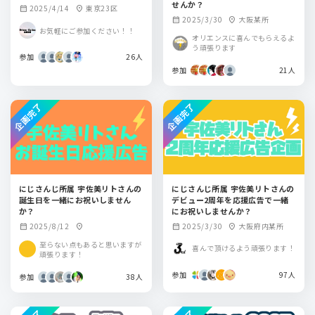
せんか？
2025/4/14
東京23区
calendar_month
location_on
2025/3/30
大阪某所
calendar_month
location_on
お気軽にご参加ください！！
オリエンスに喜んでもらえるよ
う頑張ります
参加
26人
参加
21人
企画完了
企画完了
にじさんじ所属 宇佐美リトさんの
にじさんじ所属 宇佐美リトさんの
誕生日を一緒にお祝いしません
デビュー2周年を応援広告で一緒
か？
にお祝いしませんか？
2025/8/12
2025/3/30
大阪府内某所
calendar_month
location_on
calendar_month
location_on
至らない点もあると思いますが
喜んで頂けるよう頑張ります！
頑張ります！
参加
97人
参加
38人