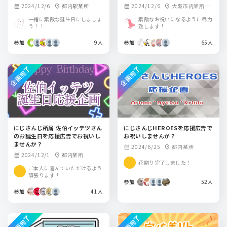
2024/12/6
都内駅某所
2024/12/6
大阪市内某所・
calendar_month
location_on
calendar_month
location_on
都内某所
一緒に素敵な誕生日にしましょ
素敵なお祝いになるように尽力
う！！
致します！
参加
9人
参加
65人
企画完了
企画完了
にじさんじ所属 佐伯イッテツさん
にじさんじHEROESを応援広告で
のお誕生日を応援広告でお祝いし
お祝いしませんか？
ませんか？
2024/6/25
都内某所
calendar_month
location_on
2024/12/1
都内某所
calendar_month
location_on
花贈り完了しました！
ご本人に喜んでいただけるよう
頑張ります！
参加
52人
参加
41人
企画完了
企画完了