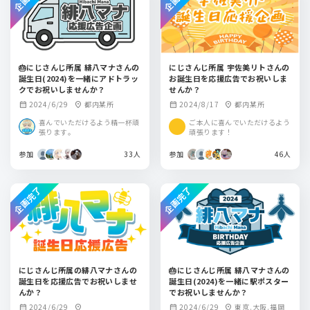
🎂にじさんじ所属 緋八マナさんの
にじさんじ所属 宇佐美リトさんの
誕生日(2024)を一緒にアドトラッ
お誕生日を応援広告でお祝いしま
クでお祝いしませんか？
せんか？
2024/6/29
都内某所
2024/8/17
都内某所
calendar_month
location_on
calendar_month
location_on
喜んでいただけるよう精一杯頑
ご本人に喜んでいただけるよう
張ります。
頑張ります！
参加
33人
参加
46人
企画完了
企画完了
にじさんじ所属の緋八マナさんの
🎂にじさんじ所属 緋八マナさんの
誕生日を応援広告でお祝いしませ
誕生日(2024)を一緒に駅ポスター
んか？
でお祝いしませんか？
2024/6/29
2024/6/29
東京.大阪.福岡
calendar_month
location_on
calendar_month
location_on