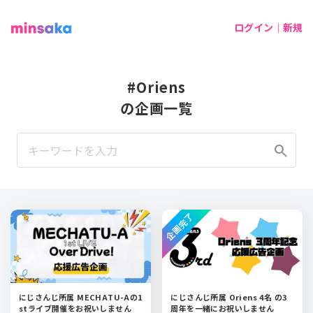
ログイン｜新規
#Oriens
の企画一覧
search
企画完了
にじさんじ所属 MECHATU-Aの1
にじさんじ所属 Oriens 4名 の3
stライブ開催をお祝いしません
周年を一緒にお祝いしません