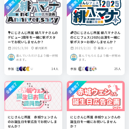
企画完了
企画完了
💐‪‪にじさんじ所属 緋八マナさんの
🌈🕒にじさんじ所属 緋八マナさん
デビュー2周年を一緒に駅ポスタ
のにじフェス(2025)出演を一緒に
ーでお祝いしませんか？
駅ポスターお祝いしませんか？
2025/3/30
都内某所
2025/2/21
幕張メッセ
calendar_month
location_on
calendar_month
location_on
喜んでいただけるよう精一杯努
喜んでもらえるよう精一杯努め
めます。
ます。
参加
14人
参加
25人
企画完了
企画完了
にじさんじ所属 赤城ウェンさん
にじさんじ所属 赤城ウェンさんの
のお誕生日を駅広告でお祝いしま
誕生日を一緒にお祝いしません
せんか？
か？