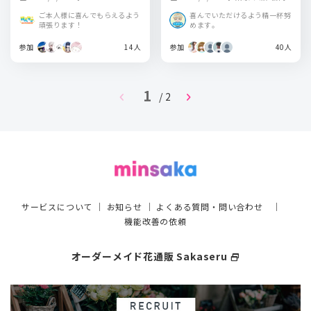
ご本人様に喜んでもらえるよう
喜んでいただけるよう精一杯努
頑張ります！
めます。
参加
14人
参加
40人
1
chevron_left
chevron_right
/ 2
サービスについて
｜
お知らせ
｜
よくある質問・問い合わせ
｜
機能改善の依頼
オーダーメイド花通販 Sakaseru
select_window