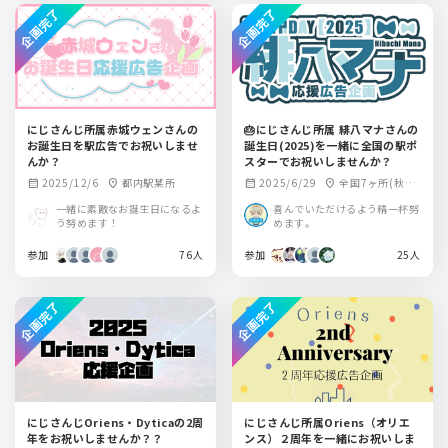
企画完了
企画完了
にじさんじ所属赤城ウェンさんの
🎂にじさんじ所属 緋八マナさんの
お誕生日を駅広告でお祝いしませ
誕生日(2025)を一緒に全国の駅ポ
んか？
スターでお祝いしませんか？
2025/12/6
都内駅某所
2025/6/29
全国7ヶ所(秋田
calendar_month
location_on
calendar_month
location_on
県/栃木県/東京都/
一緒に素敵なお誕生日になるよ
喜んでいただけるよう精一杯努
新潟県/京都府/愛媛
う努めます！
めます。
県/福岡県)
参加
76人
参加
25人
企画完了
企画完了
にじさんじOriens・Dyticaの2周
にじさんじ所属Oriens（オリエ
年をお祝いしませんか？？
ンス）２周年を一緒にお祝いしま