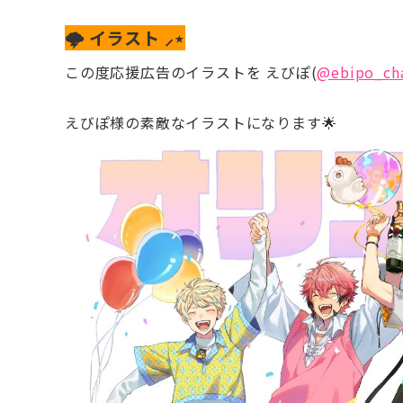
🌩️ イラスト ⸝⋆
この度応援広告のイラストを えびぽ(
@ebipo_ch
えびぽ様の素敵なイラストになります🌟