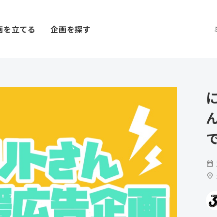
画を立てる
企画を探す
calendar_month
location_on