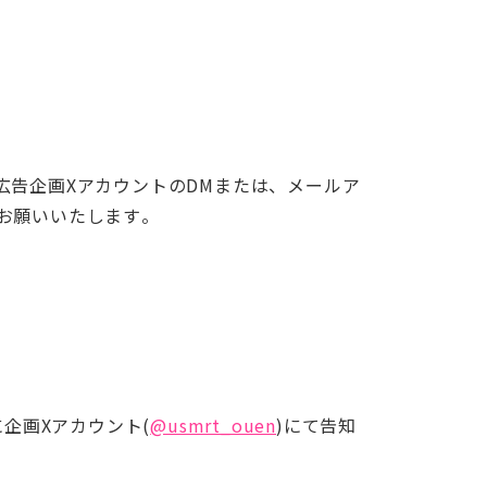
広告企画XアカウントのDMまたは、メールア
m)までお願いいたします。
に企画Xアカウント(
@usmrt_ouen
)にて告知