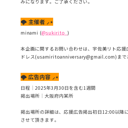
みになります。ご了承ください。
🌩️ 主催者 ⸝⋆
minami (
@sukirito_
)
本企画に関するお問い合わせは、宇佐美リト応援
ドレス(usamiritoanniversary@gmail.co
🌩️ 広告内容 ⸝⋆
日程┊2025年3月30日を含む1週間
掲出場所┊大阪府内某所
掲出場所の詳細は、応援広告掲出初日12:00以降
させて頂きます。