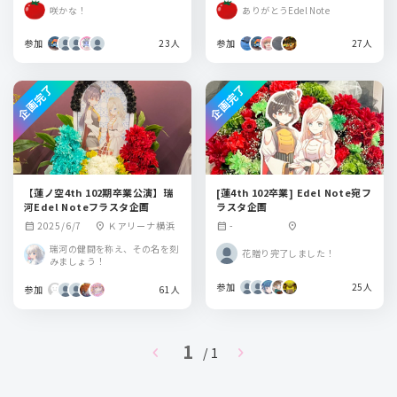
咲かな！
ありがとうEdel Note
参加
23人
参加
27人
企画完了
企画完了
【蓮ノ空4th 102期卒業公演】瑞
[蓮4th 102卒業] Edel Note宛フ
河Edel Noteフラスタ企画
ラスタ企画
2025/6/7
Ｋアリーナ横浜
-
calendar_month
location_on
calendar_month
location_on
瑞河の健闘を称え、その名を刻
花贈り完了しました！
みましょう！
参加
25人
参加
61人
1
chevron_left
chevron_right
/ 1