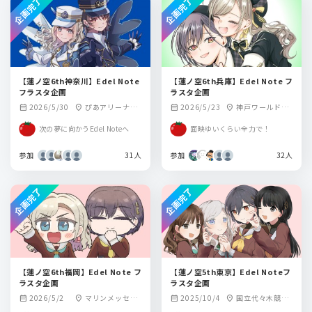
企画完了
企画完了
【蓮ノ空6th神奈川】Edel Note
【蓮ノ空6th兵庫】Edel Note フ
フラスタ企画
ラスタ企画
2026/5/30
ぴあアリーナM
2026/5/23
神戸ワールド記
calendar_month
location_on
calendar_month
location_on
M
念ホール
次の夢に向かうEdel Noteへ
面映ゆいくらい全力で！
参加
31人
参加
32人
企画完了
企画完了
【蓮ノ空6th福岡】Edel Note フ
【蓮ノ空5th東京】Edel Noteフ
ラスタ企画
ラスタ企画
2026/5/2
マリンメッセ福
2025/10/4
国立代々木競技
calendar_month
location_on
calendar_month
location_on
岡B館
場 第一体育館