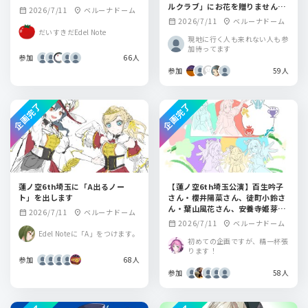
ルクラブ」にお花を贈りません
2026/7/11
ベルーナドーム
calendar_month
location_on
か？
2026/7/11
ベルーナドーム
calendar_month
location_on
だいすきだEdel Note
現地に行く人も来れない人も参
加待ってます
参加
66人
参加
59人
企画完了
企画完了
蓮ノ空6th埼玉に「A出るノー
【蓮ノ空6th埼玉公演】百生吟子
ト」を出します
さん・櫻井陽菜さん、徒町小鈴さ
ん・葉山風花さん、安養寺姫芽さ
2026/7/11
ベルーナドーム
calendar_month
location_on
ん・来栖りんさん、 セラス 柳田
2026/7/11
ベルーナドーム
calendar_month
location_on
リリエンフェルトさん・三宅美羽
Edel Noteに「A」をつけます。
さん、桂城泉さん・進藤あまねさ
初めての企画ですが、精一杯張
ります！
んにフラワースタンドを送りませ
参加
68人
んか？
参加
58人