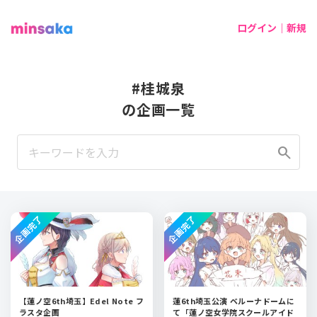
ログイン｜新規
#桂城泉
の企画一覧
search
企画完了
企画完了
【蓮ノ空6th埼玉】Edel Note フ
蓮6th埼玉公演 ベルーナドームに
ラスタ企画
て「蓮ノ空女学院スクールアイド