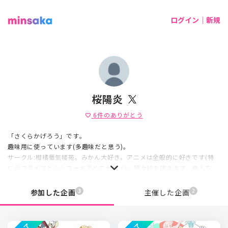
ログイン｜新規
桜陽炎
6
件のありがとう
favorite
「さくらかげろう」です。
趣味用に使っています(多趣味だと思う)。
サークル:柑橘蜃気楼苑。みかん大好き。アニメは全般的に好きです(特
にラブライブとシンフォギアとニセコイ)。時々絵を描きます。色んな
「いいね」が飛びます。
DMは基本的に対応しています。上手くなくても好きな事を楽しんでいく
3
2
参加した企画
主催した企画
スタイル。雑食であれ