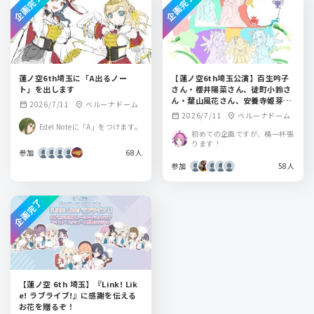
企画完了
企画完了
蓮ノ空6th埼玉に「A出るノー
【蓮ノ空6th埼玉公演】百生吟子
ト」を出します
さん・櫻井陽菜さん、徒町小鈴さ
ん・葉山風花さん、安養寺姫芽さ
2026/7/11
ベルーナドーム
calendar_month
location_on
ん・来栖りんさん、 セラス 柳田
2026/7/11
ベルーナドーム
calendar_month
location_on
リリエンフェルトさん・三宅美羽
Edel Noteに「A」をつけます。
さん、桂城泉さん・進藤あまねさ
初めての企画ですが、精一杯張
ります！
んにフラワースタンドを送りませ
参加
68人
んか？
参加
58人
企画完了
【蓮ノ空 6th 埼玉】『Link! Lik
e! ラブライブ!』に感謝を伝える
お花を贈るぞ！