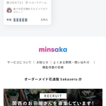
2026/7/11
ベルーナドーム
calendar_month
location_on
皆でお花を贈れたらとってもフ
ラワー！
参加
329人
サービスについて
｜
お知らせ
｜
よくある質問・問い合わせ
｜
機能改善の依頼
オーダーメイド花通販 Sakaseru
select_window