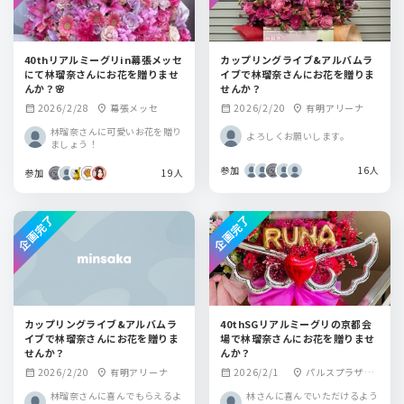
40thリアルミーグリin幕張メッセ
カップリングライブ&アルバムラ
にて林瑠奈さんにお花を贈りませ
イブで林瑠奈さんにお花を贈りま
んか？🌸
せんか？
2026/2/28
幕張メッセ
2026/2/20
有明アリーナ
calendar_month
location_on
calendar_month
location_on
林瑠奈さんに可愛いお花を贈り
よろしくお願いします。
ましょう！
参加
16人
参加
19人
企画完了
企画完了
カップリングライブ&アルバムラ
40thSGリアルミーグリの京都会
イブで林瑠奈さんにお花を贈りま
場で林瑠奈さんにお花を贈りませ
せんか？
んか？
2026/2/20
有明アリーナ
2026/2/1
パルスプラザ京
calendar_month
location_on
calendar_month
location_on
都
林瑠奈さんに喜んでもらえるよ
林さんに喜んでいただけるよう