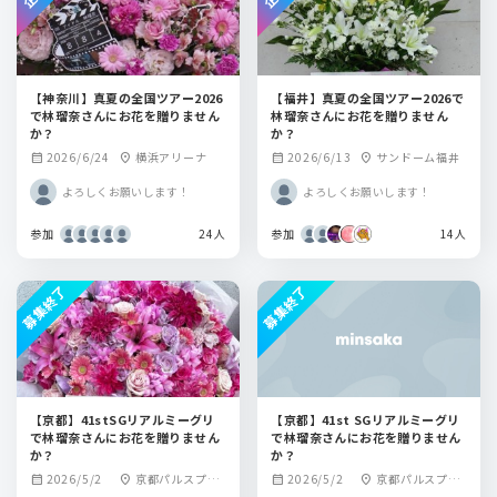
【神奈川】真夏の全国ツアー2026
【福井】真夏の全国ツアー2026で
で林瑠奈さんにお花を贈りません
林瑠奈さんにお花を贈りません
か？
か？
2026/6/24
横浜アリーナ
2026/6/13
サンドーム福井
calendar_month
location_on
calendar_month
location_on
よろしくお願いします！
よろしくお願いします！
参加
24人
参加
14人
募集終了
募集終了
【京都】41stSGリアルミーグリ
【京都】41st SGリアルミーグリ
で林瑠奈さんにお花を贈りません
で林瑠奈さんにお花を贈りません
か？
か？
2026/5/2
京都パルスプラ
2026/5/2
京都パルスプラ
calendar_month
location_on
calendar_month
location_on