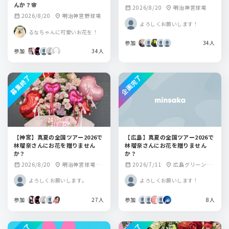
んか？🌸
2026/8/20
明治神宮球場
calendar_month
location_on
2026/8/20
明治神宮野球場
calendar_month
location_on
よろしくお願いします！
るなちゃんに可愛いお花を！
参加
34人
参加
34人
募集終了
企画完了
【神宮】真夏の全国ツアー2026で
【広島】真夏の全国ツアー2026で
林瑠奈さんにお花を贈りません
林瑠奈さんにお花を贈りません
か？
か？
2026/8/20
明治神宮球場野
2026/7/11
広島グリーンア
calendar_month
location_on
calendar_month
location_on
球場
リーナ
よろしくお願いします。
よろしくお願いします！
参加
27人
参加
8人