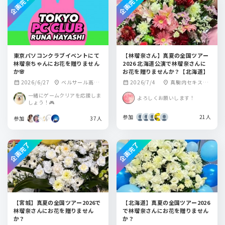
企画完了
企画完了
東京パソコンクラブイベントにて
【林瑠奈さん】真夏の全国ツアー
林瑠奈ちゃんにお花を贈りません
2026 北海道公演で林瑠奈さんに
か🌸
お花を贈りませんか？【北海道】
2026/6/27
ベルサール高田
2026/7/4
真駒内セキスイ
calendar_month
location_on
calendar_month
location_on
馬場
ハイムアイスアリ
一緒にゲームクリアを応援しま
よろしくお願いします！
ーナ
しょう！🎮
参加
21人
参加
37人
企画完了
企画完了
【宮城】真夏の全国ツアー2026で
【北海道】真夏の全国ツアー2026
林瑠奈さんにお花を贈りません
で林瑠奈さんにお花を贈りません
か？
か？