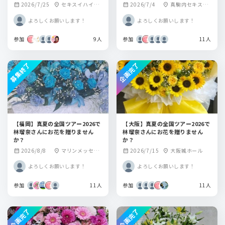
2026/7/25
セキスイハイム
2026/7/4
真駒内セキスイ
calendar_month
location_on
calendar_month
location_on
スーパーアリーナ
ハイムアイスアリ
よろしくお願いします！
よろしくお願いします！
ーナ
参加
9人
参加
11人
募集終了
企画完了
【福岡】真夏の全国ツアー2026で
【大阪】真夏の全国ツアー2026で
林瑠奈さんにお花を贈りません
林瑠奈さんにお花を贈りません
か？
か？
2026/8/8
マリンメッセ福
2026/7/15
大阪城ホール
calendar_month
location_on
calendar_month
location_on
岡A館
よろしくお願いします！
よろしくお願いします！
参加
11人
参加
11人
企画完了
企画完了