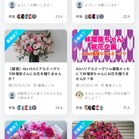
ザ
ザ
よろしくお願いします！
よろしくお願いします！
参加
15人
参加
22人
募集終了
企画完了
【幕張】41stSGリアルミーグリ
41stリアルミーグリin幕張メッセ
で林瑠奈さんにお花を贈りません
にて林瑠奈ちゃんにお花を贈りま
か？
せんか？🌸
2026/4/29
幕張メッセ
2026/4/29
幕張メッセ
calendar_month
location_on
calendar_month
location_on
林瑠奈さんに喜んでもらえるよ
るなちゃんに可愛いお花を贈り
う努めます
ましょう！
参加
14人
参加
37人
企画完了
企画完了