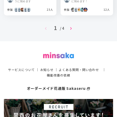
うに努めます
に努めます！
参加
23人
参加
12人
1
chevron_left
chevron_right
/ 4
サービスについて
｜
お知らせ
｜
よくある質問・問い合わせ
｜
機能改善の依頼
オーダーメイド花通販 Sakaseru
select_window