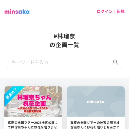
ログイン｜新規
#林瑠奈
の企画一覧
search
募集終了
真夏の全国ツアー2026神宮公演に
真夏の全国ツアーの神宮会場で林
て林瑠奈ちゃんにお花を贈りませ
瑠奈さんにお花を贈りませんか？