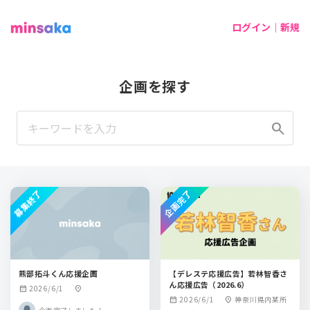
ログイン｜新規
企画を探す
search
募集終了
企画完了
熊部拓斗くん応援企画
【デレステ応援広告】若林智香さ
ん応援広告（2026.6）
2026/6/1
calendar_month
location_on
2026/6/1
神奈川県内某所
calendar_month
location_on