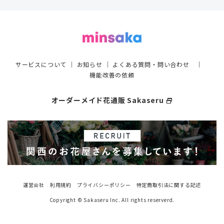
サービスについて
｜
お知らせ
｜
よくある質問・問い合わせ
｜
機能改善の依頼
オーダーメイド花通販 Sakaseru
select_window
運営会社
利用規約
プライバシーポリシー
特定商取引法に関する記述
Copyright © Sakaseru Inc. All rights reserverd.