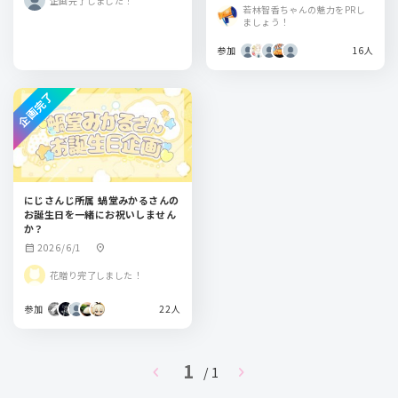
企画完了しました！
若林智香ちゃんの魅力をPRし
ましょう！
参加
16人
企画完了
にじさんじ所属 蝸堂みかるさんの
お誕生日を一緒にお祝いしません
か？
2026/6/1
calendar_month
location_on
花贈り完了しました！
参加
22人
1
chevron_left
chevron_right
/ 1