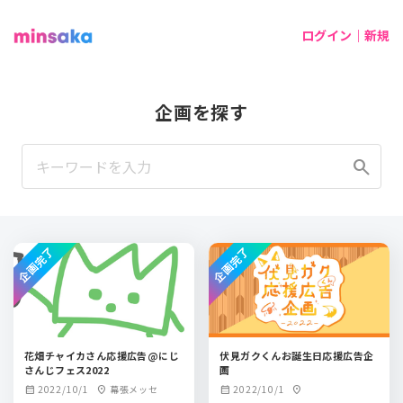
ログイン｜新規
企画を探す
search
企画完了
企画完了
花畑チャイカさん応援広告@にじ
伏見ガクくんお誕生日応援広告企
さんじフェス2022
画
2022/10/1
幕張メッセ
2022/10/1
calendar_month
location_on
calendar_month
location_on