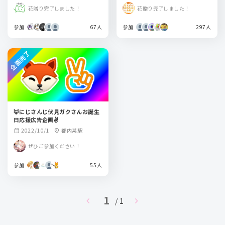
花贈り完了しました！
花贈り完了しました！
参加
67人
参加
297人
企画完了
🦊にじさんじ伏見ガクさんお誕生
日応援広告企画✌️
2022/10/1
都内某駅
calendar_month
location_on
ぜひご参加ください！
参加
55人
1
chevron_left
chevron_right
/ 1