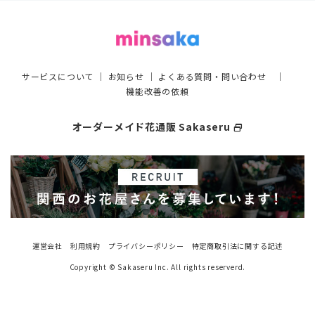
サービスについて
｜
お知らせ
｜
よくある質問・問い合わせ
｜
機能改善の依頼
オーダーメイド花通販 Sakaseru
select_window
運営会社
利用規約
プライバシーポリシー
特定商取引法に関する記述
Copyright © Sakaseru Inc. All rights reserverd.