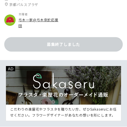
location_on
京都パルスプラザ
主催者
弓木一家@弓木奈於応援
団
募集終了しました
こだわりの楽屋花やフラスタを贈りたい方、ぜひSakaseruにお任
せください。フラワーデザイナーがあなたの想いを形にします。