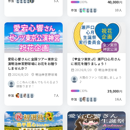
参加
5人
40,000
100%
円
参加
10人
愛宕心響さんに全国ツアー東京公
【💙全ツ東京🌙】瀬戸口心月さん
演明治神宮野球場にお花をお贈り
に祝花を贈りましょう！
しませんか？
2026/8/20
明治神宮球場
calendar_month
location_on
2026/8/20
明治神宮野球場
calendar_month
location_on
大勢のファンで応援しましょう
♪
ここねんに喜んでもらえるよう
頑張ります！
39,000
130%
円
参加
7人
参加
16人