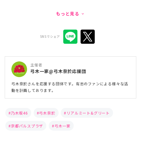
もっと見る
keyboard_arrow_down
SNSでシェア
主催者
弓木一家@弓木奈於応援団
弓木奈於さんを応援する団体です。有志のファンによる様々な活
動を計画しております。
乃木坂46
弓木奈於
リアルミート&グリート
京都パルスプラザ
弓木一家