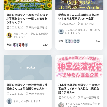
真夏の全国ツアー2026神宮公演で
愛宕心響さん21歳の誕生日をお祝
森平麗心ちゃんへ一緒にお花を贈
いする乃木坂駅ポスター企画
りませんか？
2026/9/14
東京メトロ 乃
calendar_month
location_on
2026/8/20
明治神宮野球場
calendar_month
location_on
木坂駅
ここねんの誕生日を一緒にお祝
いしましょう
麗心ちゃんへ一緒にお花を贈り
ましょう！
参加
5人
参加
22人
真夏の全国ツアーの神宮会場で林
乃木坂46真夏の全国ツアー2026神
瑠奈さんにお花を贈りませんか？
宮公演にてまゆたん協会へ祝花を
贈りませんか
2026/8/20
明治神宮球場
calendar_month
location_on
2026/8/20
明治神宮野球場
calendar_month
location_on
よろしくお願いします！
まゆたん協会へ素敵なお花を贈
りたいです！