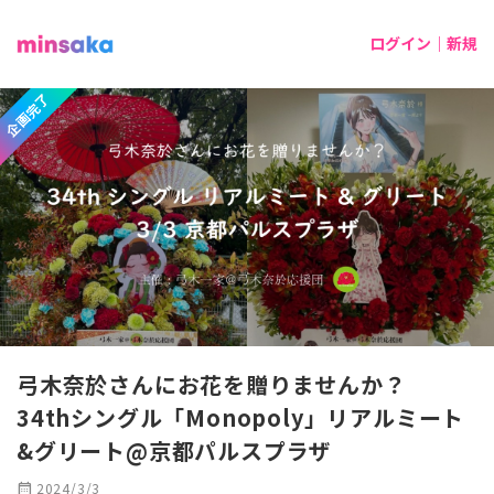
ログイン｜新規
企画完了
弓木奈於さんにお花を贈りませんか？
34thシングル「Monopoly」リアルミート
&グリート@京都パルスプラザ
calendar_month
2024/3/3