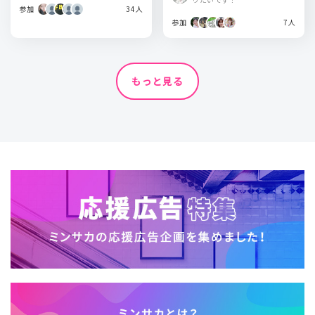
参加
34人
参加
7人
もっと見る