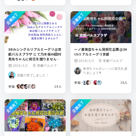
企画完了
企画完了
34thシングルリアルミーグリ@京
一ノ瀬美空ちゃん宛祝花企画@34
都パルスプラザ にて乃木坂46田村
thリアルミーグリ京都
真佑ちゃんに祝花を贈りません
2024/3/3
京都パルスプラ
calendar_month
location_on
か？
2024/3/3
京都パルスプラ
calendar_month
location_on
ザ
美空ちゃんのレーンに祝花を送
ザ
りましょう💐
花贈り完了しました！
参加
16人
参加
24人
企画完了
企画完了