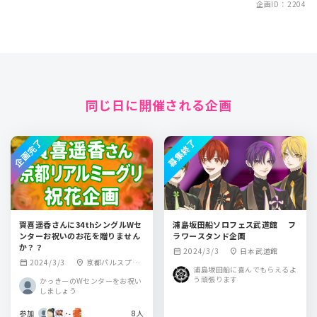
企画ID：2204
同じ日に開催される企画
企画完了
募集終了
賀喜遥香さんに34thシングルWセ
浦島坂田船ソロフェス武道館 フ
ンターお祝いのお花を贈りません
ラワースタンド企画
か？？
2024/3/3
日本武道館
calendar_month
location_on
2024/3/3
京都パルスプラ
calendar_month
location_on
浦島坂田船に喜んでもらえるよ
ザ
う頑張ります
かっきーのWセンターをお祝い
しましょう
参加
8人