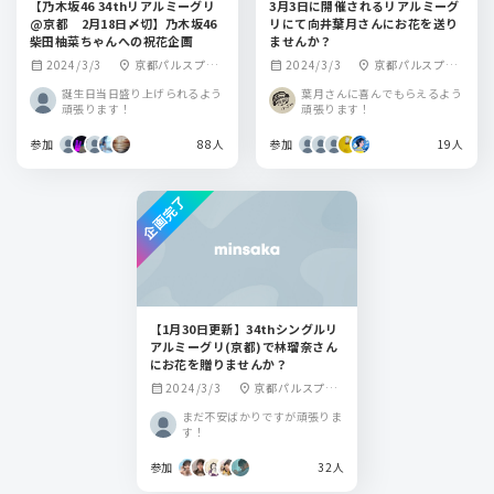
【乃木坂46 34thリアルミーグリ
3月3日に開催されるリアルミーグ
@京都 2月18日〆切】乃木坂46
リにて向井葉月さんにお花を送り
柴田柚菜ちゃんへの祝花企画
ませんか？
2024/3/3
京都パルスプラ
2024/3/3
京都パルスプラ
calendar_month
location_on
calendar_month
location_on
ザ
ザ
誕生日当日盛り上げられるよう
葉月さんに喜んでもらえるよう
頑張ります！
頑張ります！
参加
88人
参加
19人
企画完了
【1月30日更新】34thシングルリ
アルミーグリ(京都)で林瑠奈さん
にお花を贈りませんか？
2024/3/3
京都パルスプラ
calendar_month
location_on
ザ
まだ不安ばかりですが頑張りま
す！
参加
32人