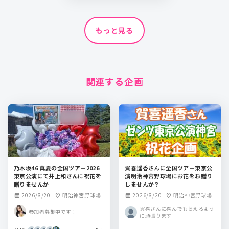
もっと見る
関連する企画
乃木坂46 真夏の全国ツアー2026
賀喜遥香さんに全国ツアー東京公
東京公演にて井上和さんに祝花を
演明治神宮野球場にお花をお贈り
贈りませんか
しませんか？
2026/8/20
明治神宮野球場
2026/8/20
明治神宮野球場
calendar_month
location_on
calendar_month
location_on
賀喜さんに喜んでもらえるよう
参加者募集中です！
に頑張ります