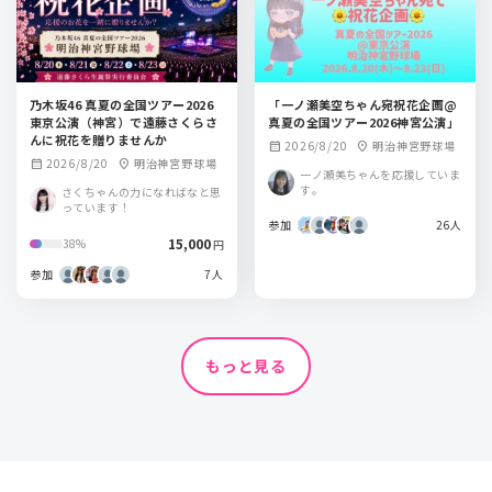
乃木坂46 真夏の全国ツアー2026
「一ノ瀬美空ちゃん宛祝花企画@
東京公演（神宮）で遠藤さくらさ
真夏の全国ツアー2026神宮公演」
んに祝花を贈りませんか
2026/8/20
明治神宮野球場
calendar_month
location_on
2026/8/20
明治神宮野球場
calendar_month
location_on
一ノ瀬美ちゃんを応援していま
す。
さくちゃんの力になればなと思
っています！
参加
26人
15,000
38%
円
参加
7人
もっと見る