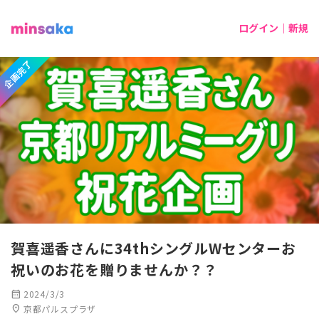
ログイン｜新規
企画完了
賀喜遥香さんに34thシングルWセンターお
祝いのお花を贈りませんか？？
calendar_month
2024/3/3
location_on
京都パルスプラザ