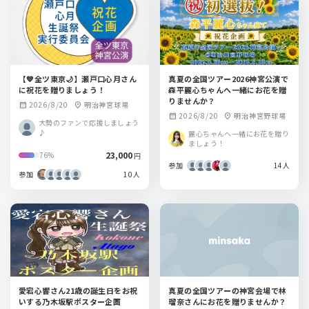
【💙全ツ東京🌙】瀬戸口心月さん
真夏の全国ツアー2026神宮公演で
に祝花を贈りましょう！
森平麗心ちゃんへ一緒にお花を贈
りませんか？
2026/8/20
明治神宮球場
calendar_month
location_on
2026/8/20
明治神宮野球場
calendar_month
location_on
大勢のファンで応援しましょう
♪
麗心ちゃんへ一緒にお花を贈り
ましょう！
23,000
76%
円
参加
14人
参加
10人
愛宕心響さん21歳の誕生日をお祝
真夏の全国ツアーの神宮会場で林
いする乃木坂駅ポスター企画
瑠奈さんにお花を贈りませんか？