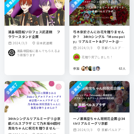
募集終了
企画完了
浦島坂田船ソロフェス武道館 フ
弓木奈於さんにお花を贈りません
ラワースタンド企画
か？ 34thシングル「Monopol
y」リアルミート&グリート@京都
2024/3/3
日本武道館
calendar_month
location_on
パルスプラザ
2024/3/3
京都パルスプラ
calendar_month
location_on
浦島坂田船に喜んでもらえるよ
ザ
う頑張ります
花贈り完了しました！
参加
63人
企画完了
企画完了
34thシングルリアルミーグリ@京
一ノ瀬美空ちゃん宛祝花企画@34
都パルスプラザ にて乃木坂46田村
thリアルミーグリ京都
真佑ちゃんに祝花を贈りません
2024/3/3
京都パルスプラ
calendar_month
location_on
か？