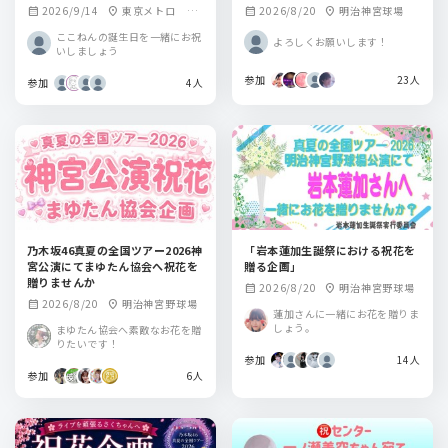
2026/9/14
東京メトロ 乃
2026/8/20
明治神宮球場
calendar_month
location_on
calendar_month
location_on
木坂駅
ここねんの誕生日を一緒にお祝
よろしくお願いします！
いしましょう
参加
23人
参加
4人
乃木坂46真夏の全国ツアー2026神
「岩本蓮加生誕祭における祝花を
宮公演にてまゆたん協会へ祝花を
贈る企画」
贈りませんか
2026/8/20
明治神宮野球場
calendar_month
location_on
2026/8/20
明治神宮野球場
calendar_month
location_on
蓮加さんに一緒にお花を贈りま
しょう。
まゆたん協会へ素敵なお花を贈
りたいです！
参加
14人
参加
6人