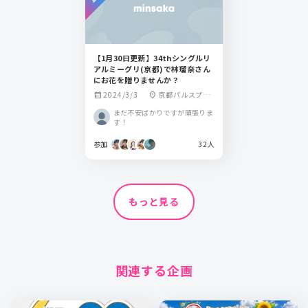
【1月30日更新】34thシングルリ
アルミーグリ(京都)で林瑠奈さん
にお花を贈りませんか？
2024/3/3
京都パルスプラ
calendar_month
location_on
ザ
まだ不安ばかりですが頑張りま
す！
参加
32人
もっと見る
関連する企画