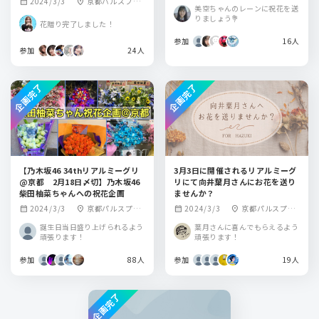
2024/3/3
京都パルスプラ
calendar_month
location_on
ザ
美空ちゃんのレーンに祝花を送
ザ
りましょう💐
花贈り完了しました！
参加
16人
参加
24人
企画完了
企画完了
【乃木坂46 34thリアルミーグリ
3月3日に開催されるリアルミーグ
@京都 2月18日〆切】乃木坂46
リにて向井葉月さんにお花を送り
柴田柚菜ちゃんへの祝花企画
ませんか？
2024/3/3
京都パルスプラ
2024/3/3
京都パルスプラ
calendar_month
location_on
calendar_month
location_on
ザ
ザ
誕生日当日盛り上げられるよう
葉月さんに喜んでもらえるよう
頑張ります！
頑張ります！
参加
88人
参加
19人
企画完了