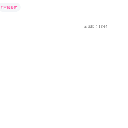
古城愛莉
企画ID：1844