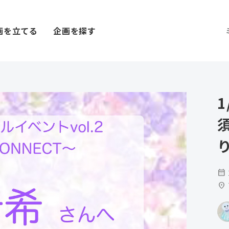
画を立てる
企画を探す
1
calendar_month
location_on