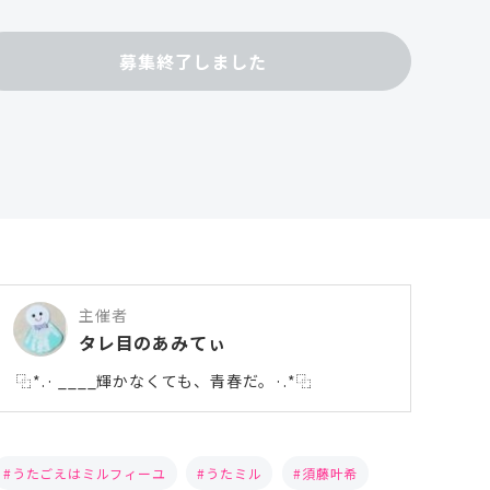
募集終了しました
主催者
タレ目のあみてぃ
ㅤㅤㅤㅤ⿻*.· ____輝かなくても、青春だ。·.*⿻
うたごえはミルフィーユ
うたミル
須藤叶希