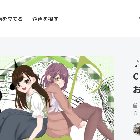
画を立てる
企画を探す
calendar_month
location_on