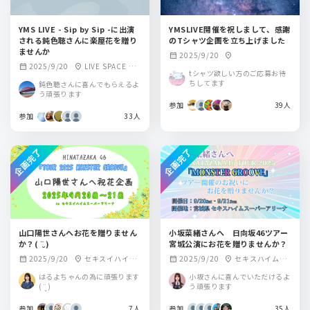
YMS LIVE - Sip by Sip -に出演
YMSLIVE開催を祝しまして、感謝
される鈍色聴さんに楽屋花を贈り
のTシャツ企画を立ち上げました
ませんか
2025/9/20
calendar_month
location_on
2025/9/20
LIVE SPACE Q
calendar_month
location_on
tシャツ欲しい方のご応募お待
（旧秋葉原トーク
ちしてます
鈍色聴さんに喜んでもらえるよ
ライブBAR from sc
う頑張ります
ratch）
参加
39人
参加
33人
企画完了
企画完了
山口陽世さんへお花を贈りません
小坂菜緒さんへ 日向坂46ツアー
か？( ¨̮ )
宮城公演にお花を贈りませんか？
2025/9/20
セキスイハイム
2025/9/20
セキスハイムス
calendar_month
location_on
calendar_month
location_on
スーパーアリーナ
ーパーアリーナ
はるよちゃんの為に頑張ります
小坂さんに喜んでいただけるよ
(宮城公演)
( ¨̮ )
う頑張ります
参加
7人
参加
35人