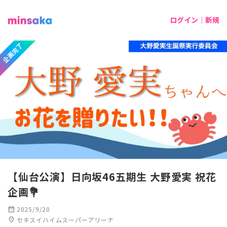
ログイン｜新規
企画完了
【仙台公演】日向坂46五期生 大野愛実 祝花
企画💐
calendar_month
2025/9/20
location_on
セキスイハイムスーパーアリーナ