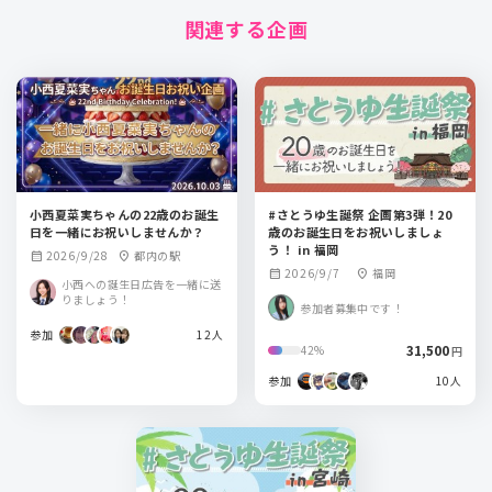
関連する企画
小西夏菜実ちゃんの22歳のお誕生
#さとうゆ生誕祭 企画第3弾！20
日を一緒にお祝いしませんか？
歳のお誕生日をお祝いしましょ
う！ in 福岡
2026/9/28
都内の駅
calendar_month
location_on
2026/9/7
福岡
calendar_month
location_on
小西への誕生日広告を一緒に送
りましょう！
参加者募集中です！
参加
12人
31,500
42%
円
参加
10人