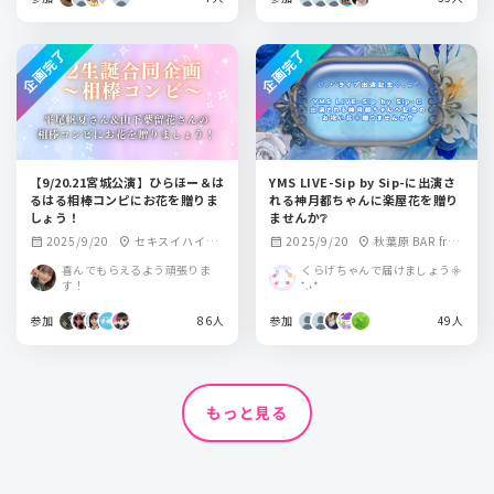
企画完了
企画完了
【9/20.21宮城公演】ひらほー＆は
YMS LIVE-Sip by Sip-に出演さ
るはる相棒コンピにお花を贈りま
れる神月都ちゃんに楽屋花を贈り
しょう！
ませんか❔
2025/9/20
セキスイハイム
2025/9/20
秋葉原 BAR fro
calendar_month
location_on
calendar_month
location_on
スーパーアリーナ
m Scratch
喜んでもらえるよう頑張りま
くらげちゃんで届けましょう𖧷
す！
⁺.˖*
参加
86人
参加
49人
もっと見る