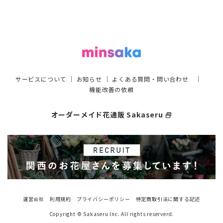
サービスについて
｜
お知らせ
｜
よくある質問・問い合わせ
｜
機能改善の依頼
オーダーメイド花通販 Sakaseru
select_window
運営会社
利用規約
プライバシーポリシー
特定商取引法に関する記述
Copyright © Sakaseru Inc. All rights reserverd.