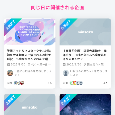
同じ日に開催される企画
企画完了
企画完了
学園アイドルマスタークラス対抗
【楽屋花企画】初星大運動会 篠
初星大運動会に出演される月村手
澤広役 川村玲奈さんへ楽屋花を
毬役 小鹿なおさんにお花を贈り
送りませんか？
ませんか？
2025/9/20
代々木第一体育
2025/9/20
国立代々木競技
calendar_month
location_on
calendar_month
location_on
館
場 第一体育館
一緒に小鹿さんを応援しましょ
川村さんと広ちゃんを応援しま
う！！
しょう
参加
3人
参加
4人
企画完了
企画完了