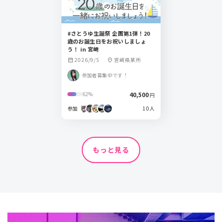
#さとうゆ生誕祭 企画第1弾！20
歳のお誕生日をお祝いしましょ
う！ in 宮崎
2026/9/5
宮崎県某所
calendar_month
location_on
参加者募集中です！
40,500
62%
円
参加
10人
もっと見る