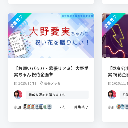
企画完了
企画完了
【お願いバッハ・幕張リアミ】大野愛
【東京公演
実ちゃん祝花企画💐
実 祝花企
calendar_month
2025/10/19
location_on
幕張メッセ
calendar_month
2025/11/
素敵な祝花を贈ります🌸
花
参加
12人
募集終了
参加