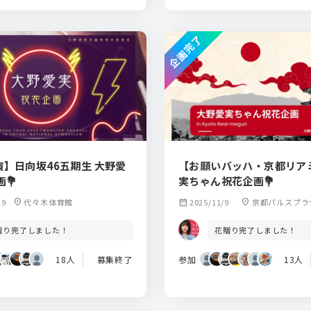
企画完了
】日向坂46五期生 大野愛
【お願いバッハ・京都リア
画💐
実ちゃん祝花企画💐
19
location_on
代々木体育館
calendar_month
2025/11/9
location_on
京都パルスプラ
贈り完了しました！
花贈り完了しました！
18人
募集終了
参加
13人