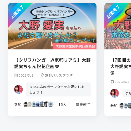
企画完了
企画完了
【クリフハンガー🎶京都リアミ】大野
【7回目
愛実ちゃん祝花企画🩵
大野愛実
🌸
calendar_month
2026/3/8
location_on
京都パルスプラザ
calendar_month
2026/4/4
まなみんの初センターをお祝いしま
しょう！
ま
参加
15人
募集終了
参加