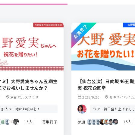
企画完了
アミ】大野愛実ちゃん五期生
【仙台公演】日向坂46五期
祝花でお祝いしませんか？
実 祝花企画💐
7
location_on
京都パルスプラザ
calendar_month
2025/9/20
location_on
セキスイハイム
ーナ
・加入🎉一緒にお祝いを！
ツアー初日盛り上げましょ
16人
募集終了
参加
15人