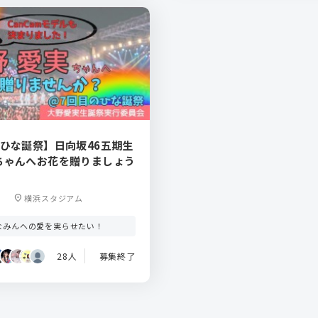
のひな誕祭】日向坂46五期生
ちゃんへお花を贈りましょう
location_on
横浜スタジアム
なみんへの愛を実らせたい！
28人
募集終了