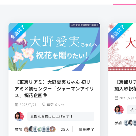
企画完了
企画完了
【東京リアミ】大野愛実ちゃん 初リ
【京都リ
アミ×初センター「ジャーマンアイリ
加入🌸
ス」祝花企画💐
calendar_month
2025/7/2
calendar_month
2025/7/21
location_on
幕張メッセ
祝
素敵なお花に仕上げます！
参加
参加
25人
募集終了