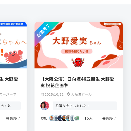
企画完了
生 大野愛
【大阪公演】日向坂46五期生 大野愛
実 祝花企画💐
スーパーアリ
calendar_month
2025/10/22
location_on
大阪城ホール
う！🎤
花贈り完了しました！
募集終了
参加
15人
募集終了