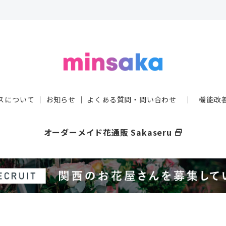
スについて
｜
お知らせ
｜
よくある質問・問い合わせ
｜
機能改
オーダーメイド花通販 Sakaseru
select_window