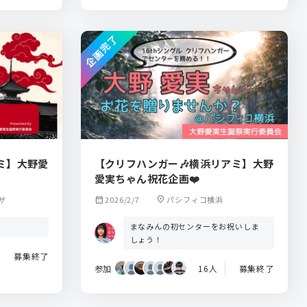
企画完了
ミ】大野愛
【クリフハンガー🎶横浜リアミ】大野
愛実ちゃん祝花企画❤️
ザ
calendar_month
2026/2/7
location_on
パシフィコ横浜
まなみんの初センターをお祝いしま
しょう！
募集終了
参加
16人
募集終了