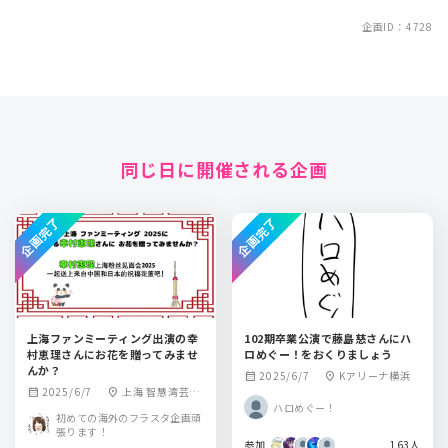
企画ID：4728
同じ日に開催される企画
企画完了
企画完了
上海ファンミーティング出演の幸
102期卒業公演で藤島慈さんにハ
村恵理さんにお花を贈ってみませ
ロめぐー！をおくりましょう
んか？
2025/6/7
Kアリーナ横浜
calendar_month
location_on
2025/6/7
上海 智慧湾芸術
calendar_month
location_on
ハロめぐー！
劇場
初めての海外のフラスタ企画頑
張ります！
参加
163人