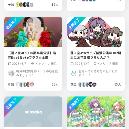
参加
42人
企画完了
企画完了
【蓮ノ空4th 102期卒業公演】瑞
蓮ノ空4thライブ横浜公演の102期
河Edel Noteフラスタ企画
生にお花を贈りませんか？
2025/6/7
Ｋアリーナ横浜
2025/6/7
Kアリーナ横浜
calendar_month
location_on
calendar_month
location_on
瑞河の健闘を称え、その名を刻
皆さんの気持ちをお伝えしま
みましょう！
す！！！
参加
61人
参加
60人
企画完了
企画完了