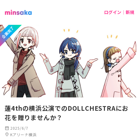
ログイン｜新規
企画完了
蓮4thの横浜公演でのDOLLCHESTRAにお
花を贈りませんか？
calendar_month
2025/6/7
location_on
Kアリーナ横浜