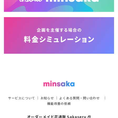
サービスについて
｜
お知らせ
｜
よくある質問・問い合わせ
｜
機能改善の依頼
オーダーメイド花通販 Sakaseru
select_window