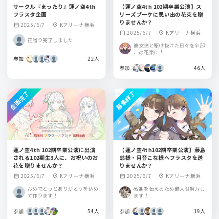
サークル『まったり』蓮ノ空4th
【蓮ノ空4th 102期卒業公演】ス
フラスタ企画
リーズブーケに思い出の花束を贈
りませんか？
2025/6/7
Kアリーナ横浜
calendar_month
location_on
2025/6/7
Kアリーナ横浜
calendar_month
location_on
花贈り完了しました！
彼女達と駆け抜けた日々を全部
この花束に！
参加
22人
参加
46人
企画完了
募集終了
蓮ノ空4th 102期卒業公演に出演
【蓮ノ空4th102期卒業公演】藤島
される102期生3人に、お祝いのお
慈様・月音こな様へフラスタを送
花を贈りませんか？
りませんか？
2025/6/7
Kアリーナ横浜
2025/6/7
Kアリーナ横浜
calendar_month
location_on
calendar_month
location_on
おめでとうとありがとうを込め
感謝を伝えるため最大限努力し
て作ります！
ます！
参加
54人
参加
19人