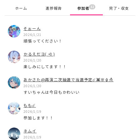
32
ホーム
進捗報告
参加者
完了・収支
そぉーん
2026/1/21
頑張ってください！
かるえだヨ( ᐙ )
2026/1/20
楽しみにしてます！！
あかさた@再演二次抽選で当選予定☄️👾🌸🏮☃️
2026/1/20
すいちゃんは今日もかわいい
もも☄️
2026/1/19
参加します！！
ネムイ
2026/1/19