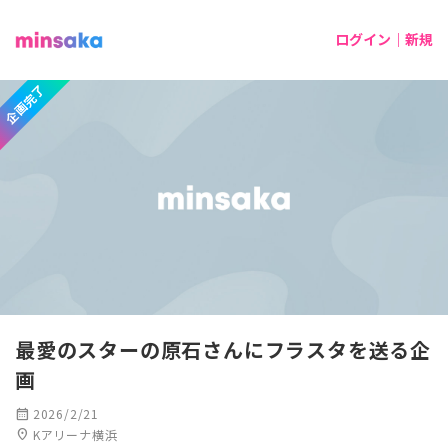
ログイン｜新規
企画完了
最愛のスターの原石さんにフラスタを送る企
画
calendar_month
2026/2/21
location_on
Kアリーナ横浜