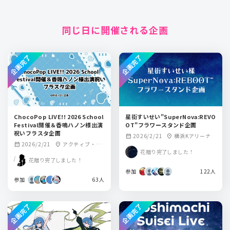
同じ日に開催される企画
企画完了
企画完了
ChocoPop LIVE!! 2026 School
星街すいせい"SuperNova:REVO
Festival開催＆香鳴ハノン様出演
OT"フラワースタンド企画
祝いフラスタ企画
2026/2/21
横浜Kアリーナ
calendar_month
location_on
2026/2/21
アクティブ・ス
calendar_month
location_on
花贈り完了しました！
クウェア・大東
花贈り完了しました！
参加
122人
参加
63人
企画完了
企画完了