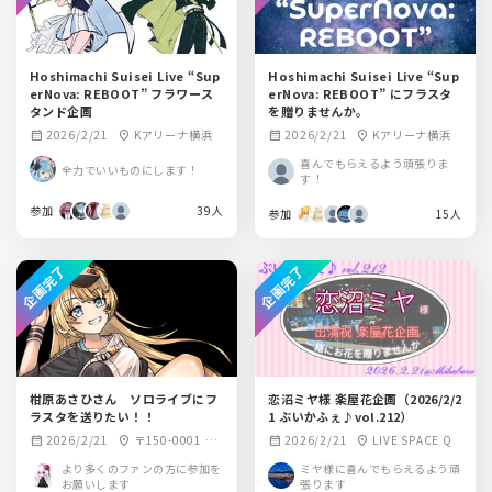
Hoshimachi Suisei Live “Sup
Hoshimachi Suisei Live “Sup
erNova: REBOOT” フラワース
erNova: REBOOT” にフラスタ
タンド企画
を贈りませんか。
2026/2/21
Kアリーナ横浜
2026/2/21
Kアリーナ横浜
calendar_month
location_on
calendar_month
location_on
喜んでもらえるよう頑張りま
全力でいいものにします！
す！
参加
39人
参加
15人
企画完了
企画完了
柑原あさひさん ソロライブにフ
恋沼ミヤ様 楽屋花企画（2026/2/2
ラスタを送りたい！！
1 ぶいかふぇ♪vol.212）
2026/2/21
〒150-0001 東
2026/2/21
LIVE SPACE Q
calendar_month
location_on
calendar_month
location_on
京都渋谷区神宮前1
より多くのファンの方に参加を
ミヤ様に喜んでもらえるよう頑
丁目15番2号神宮前
お願いします
張ります