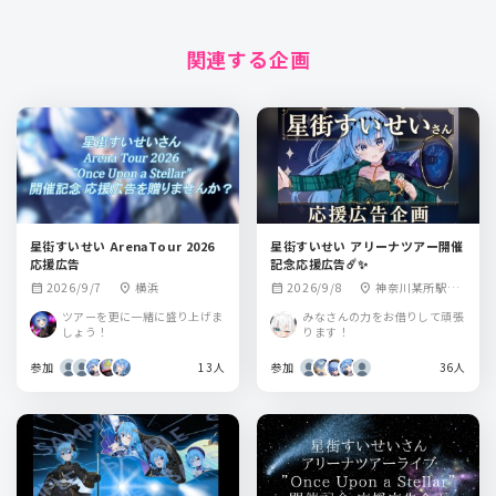
関連する企画
星街すいせい ArenaTour 2026
星街すいせい アリーナツアー開催
応援広告
記念応援広告☄️✨
2026/9/7
横浜
2026/9/8
神奈川某所駅掲
calendar_month
location_on
calendar_month
location_on
載
ツアーを更に一緒に盛り上げま
みなさんの力をお借りして頑張
しょう！
ります！
参加
13人
参加
36人