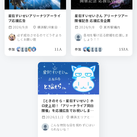
星街すいせいアリーナツアーライ
星街すいせいさん アリーナツアー
ブ応援広告
開催記念 応援広告企画
2026/9/8
横浜駅JR東日本
2026/9/8
某所駅構内
calendar_month
location_on
calendar_month
location_on
内予定
必ず成功させるのでどうぞよろ
各地を駆け巡る歌姫を応援しま
しくお願い致
しょう！！
参加
11人
参加
153人
【ときのそら・星街すいせい】ホ
ロ史上初！「アリーナライブ同日
開催」を応援広告でお祝いしまし
ょう！
2026/11/2
横浜エリアと名
calendar_month
location_on
古屋エリアで同時
こんな特別な日を祝わずにはい
開催
られないな！