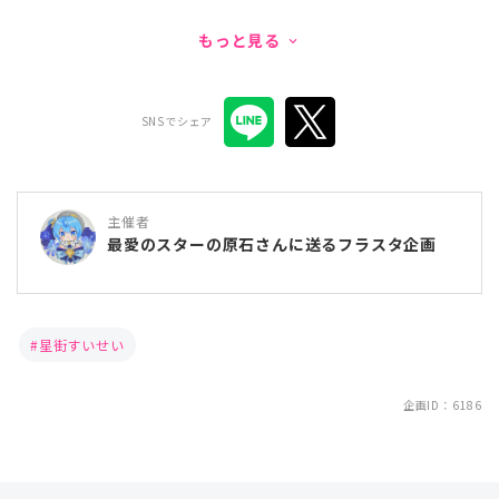
もっと見る
keyboard_arrow_down
SNSでシェア
主催者
最愛のスターの原石さんに送るフラスタ企画
星街すいせい
企画ID：6186