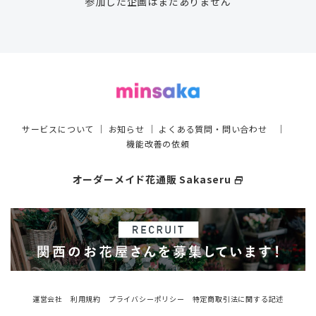
参加した企画はまだありません
サービスについて
｜
お知らせ
｜
よくある質問・問い合わせ
｜
機能改善の依頼
オーダーメイド花通販 Sakaseru
select_window
運営会社
利用規約
プライバシーポリシー
特定商取引法に関する記述