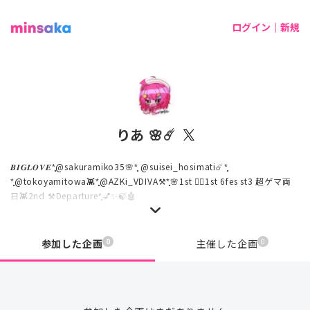
ログイン｜新規
りあ 🌸☄️
𝑩𝑰𝑮𝑳𝑶𝑽𝑬*̩̩̥@sakuramiko35🌸*̩̩̥ @suisei_hosimati☄️*̩̩̥
*̩̩̥@tokoyamitowa👾*̩̩̥@AZKi_VDIVA⚒️*̩̩̥🌸1st 🏴‍☠️1st 6fes st3 超ゲマ両
日👾2nd ⚒️Departure*̩̩̥💅✨🍃🤖
0
0
参加した企画
主催した企画