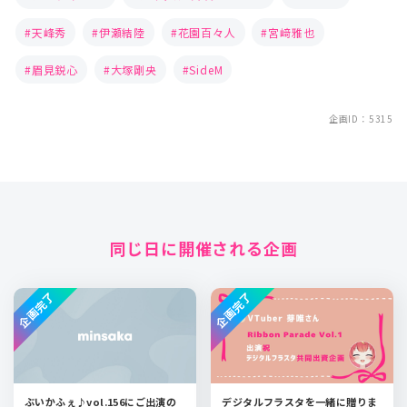
天峰秀
伊瀬結陸
花園百々人
宮﨑雅也
眉見鋭心
大塚剛央
SideM
企画ID：5315
同じ日に開催される企画
企画完了
企画完了
ぶいかふぇ♪vol.156にご出演の
デジタルフラスタを一緒に贈りま