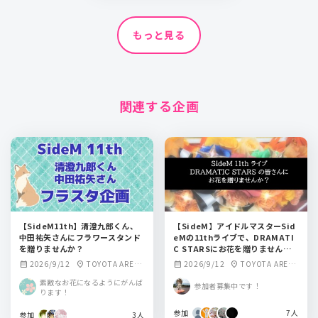
もっと見る
関連する企画
【SideM11th】清澄九郎くん、
【SideM】アイドルマスターSid
中田祐矢さんにフラワースタンド
eMの11thライブで、DRAMATI
を贈りませんか？
C STARSにお花を贈りません
か？
2026/9/12
TOYOTA ARENA
2026/9/12
TOYOTA ARENA
calendar_month
location_on
calendar_month
location_on
TOKYO
TOKYO
素敵なお花になるようにがんば
参加者募集中です！
ります！
参加
7人
参加
3人