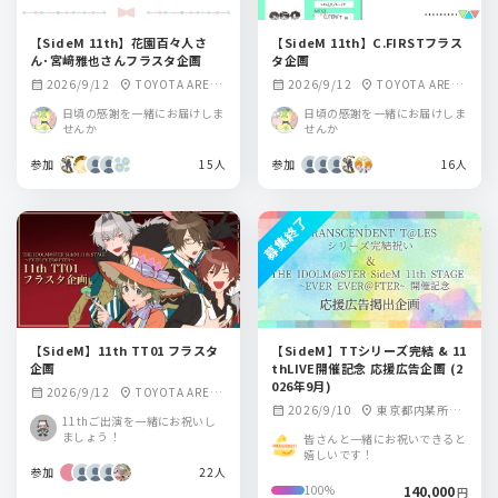
【SideM 11th】花園百々人さ
【SideM 11th】C.FIRSTフラス
ん･宮﨑雅也さんフラスタ企画
タ企画
2026/9/12
TOYOTA ARENA
2026/9/12
TOYOTA ARENA
calendar_month
location_on
calendar_month
location_on
TOKYO
TOKYO
日頃の感謝を一緒にお届けしま
日頃の感謝を一緒にお届けしま
せんか
せんか
参加
15人
参加
16人
募集終了
【SideM】11th TT01 フラスタ
【SideM】TTシリーズ完結 & 11
企画
thLIVE開催記念 応援広告企画 (2
026年9月)
2026/9/12
TOYOTA ARENA
calendar_month
location_on
2026/9/10
東京都内某所
calendar_month
location_on
TOKYO
11thご出演を一緒にお祝いし
駅/愛知県某所 駅
ましょう！
皆さんと一緒にお祝いできると
嬉しいです！
参加
22人
140,000
100%
円