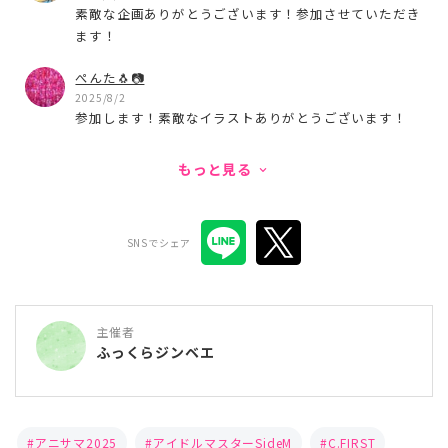
素敵な企画ありがとうございます！参加させていただき
ます！
ぺんた🐧📷
2025/8/2
参加します！素敵なイラストありがとうございます！
もっと見る
keyboard_arrow_down
SNSでシェア
主催者
ふっくらジンベエ
アニサマ2025
アイドルマスターSideM
C.FIRST