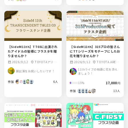
【SideM11th】TT03に出演され
【SideM11th】315プロの皆さん
たアイドルの皆様にフラスタを贈
にTTシリーズをモチーフにしたお
りませんか？
花を贈りませんか？
2026/9/12
TOYOTAアリー
2026/9/12
TOYOTA ARENA
calendar_month
location_on
calendar_month
location_on
ナ東京
TOKYO
11thライブの物語に花を添え
御出演をお祝いしたいです！
ましょう！
参加
6人
17,000
15%
円
参加
13人