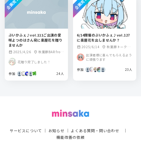
企画完了
企画完了
ぶいかふぇ♪vol.111ご出演の愛
6/14開催のぶいかふぇ♪vol.127
咲よつのはさん宛に楽屋花を贈り
に楽屋花を出しませんか？
ませんか
2025/6/14
秋葉原トークラ
calendar_month
location_on
2025/4/26
秋葉原BAR from
calendar_month
location_on
イブBAR from scra
出演者様に喜んでもらえるよう
scratch
tch
に頑張ります
花贈り完了しました！
参加
23人
参加
24人
サービスについて
｜
お知らせ
｜
よくある質問・問い合わせ
｜
機能改善の依頼