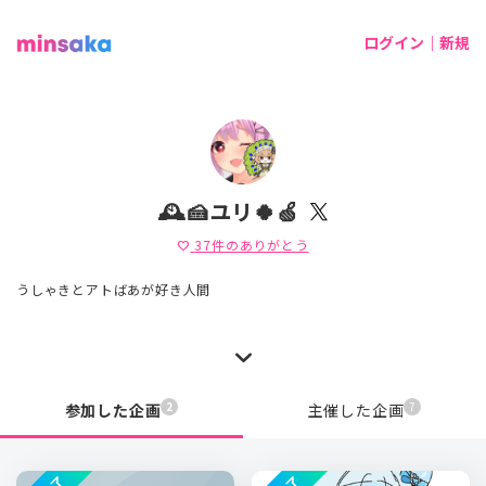
ログイン｜新規
🕰🍰ユリ🍀🍏
37
件のありがとう
favorite
うしゃきとアトばあが好き人間
2
7
参加した企画
主催した企画