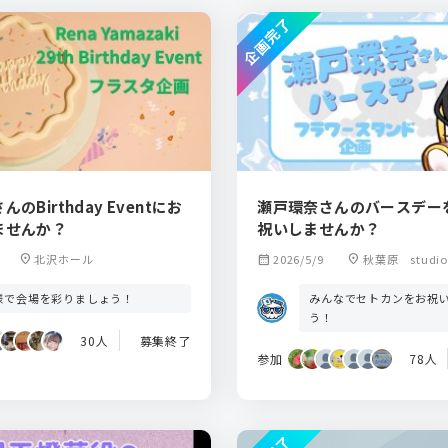
企画完了
のBirthday Eventにお
瀬戸環奈さんのバースデー
ませんか？
祝いしませんか？
location_on
北沢ホール
calendar_month
2026/5/9
location_on
秋葉原 studio 
みんなでセトカンをお祝
様で会場を彩りましょう！
う！
30人
募集終了
参加
78人