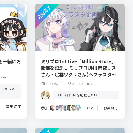
企画完了
を一緒にお
ミリプロ1st Live「Million Story」
開催を記念し ミリプロUNI(雨夜リズ
さん・眠雲ツクリさん)へフラスタを
knot
贈りませんか？
calendar_month
2026/5/9
location_on
Zepp Shinjuku
いしましょ
ミリプロUNIを応援したい！
募集終了
参加
32人
募集終了