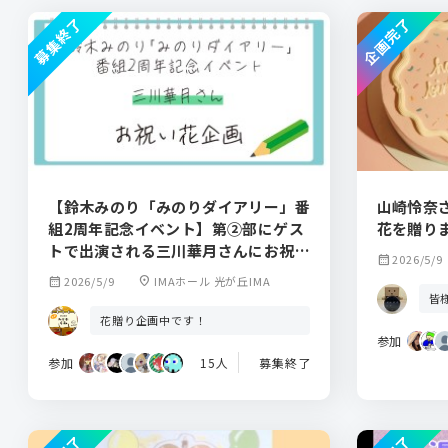
募集終了
企画完了
【鈴木みのり「みのりダイアリー」番
山崎怜奈さん
組2周年記念イベント】第②部にゲス
花を贈り
トで出演される三川華月さんにお祝い
calendar_month
2026/5/9
花をお贈りしませんか？
calendar_month
2026/5/9
location_on
IMAホール 光が丘IMA
皆
花贈り企画中です！
参加
参加
15人
募集終了