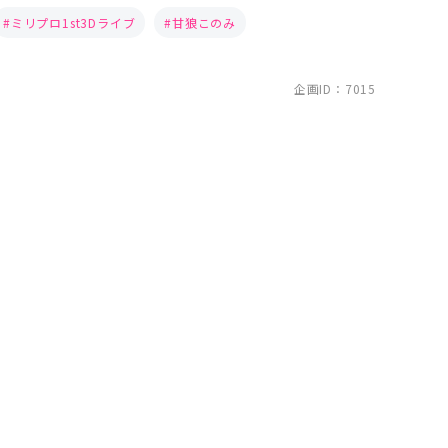
ミリプロ1st3Dライブ
甘狼このみ
企画ID：7015