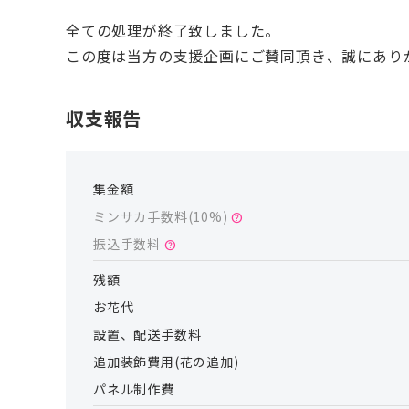
全ての処理が終了致しました。
この度は当方の支援企画にご賛同頂き、誠にあり
収支報告
集金額
ミンサカ手数料(
10
%)
help
振込手数料
help
残額
お花代
設置、配送手数料
追加装飾費用(花の追加)
パネル制作費