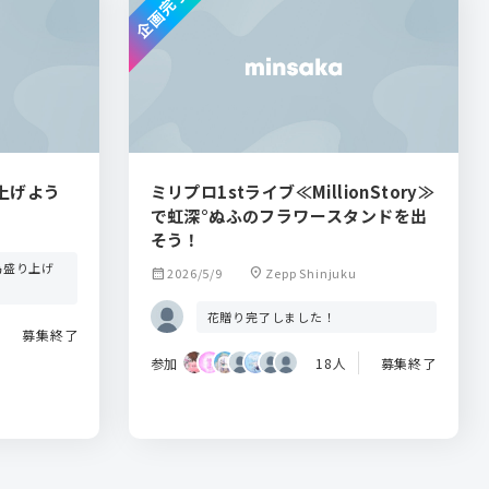
企画完了
上げよう
ミリプロ1stライブ≪MillionStory≫
で虹深°ぬふのフラワースタンドを出
そう！
為盛り上げ
calendar_month
2026/5/9
location_on
Zepp Shinjuku
花贈り完了しました！
募集終了
参加
18人
募集終了