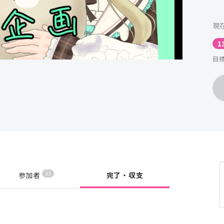
現
1
目標
33
参加者
完了・収支