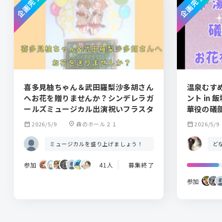
企画完了
企画完了
喜多見柚ちゃん＆武田羅梨沙多胡さん
温泉むす
へお花を贈りませんか？シンデレラガ
ント in 飯坂温泉 vol
ールズミュージカル出演祝いフラスタ
華役の礒
んか？
calendar_month
2026/5/9
location_on
森のホール２１
calendar_month
2026/5/9
ミュージカルを盛り上げましょう！
ど
参加
41人
募集終了
参加