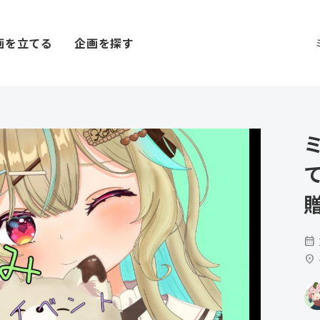
画を立てる
企画を探す
calendar_month
location_on