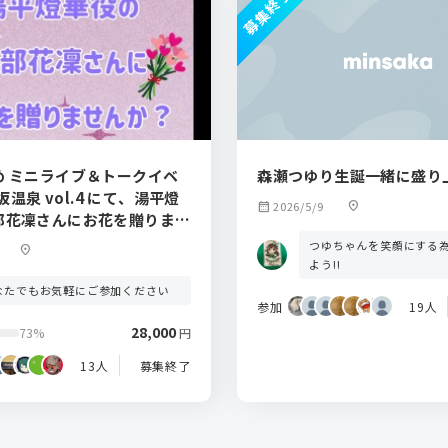
募集終了
め ミニライブ＆トークイベ
森瀬つゆり生誕一緒に盛り
.4 にて、湯平燈
calendar_month
2026/5/9
location_on
部花凜さんにお花を贈りませ
つゆちゃんを笑顔にする
location_on
よう!!
なたでもお気軽にご参加ください
参加
19人
28,000
73%
円
13人
募集終了