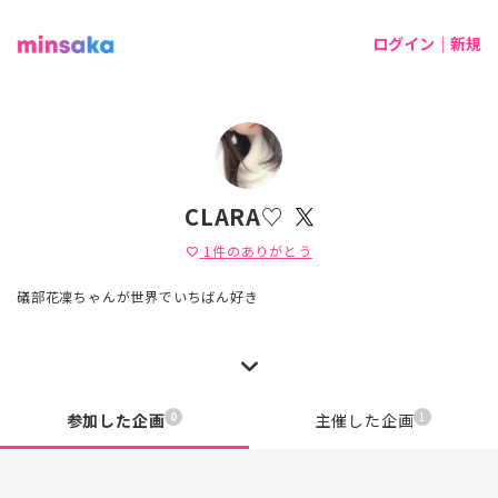
ログイン｜新規
CLARA♡
1
件のありがとう
favorite
礒部花凜ちゃんが世界でいちばん好き
0
1
参加した企画
主催した企画