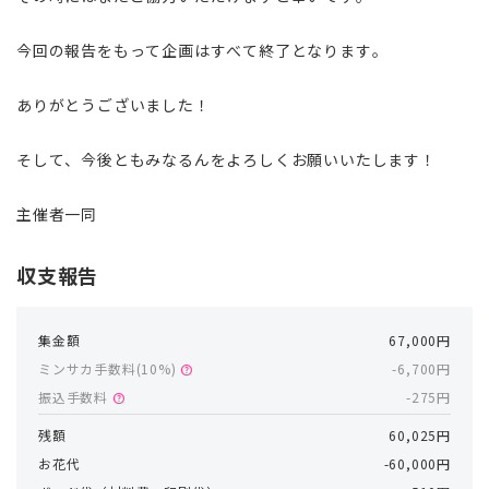
今回の報告をもって企画はすべて終了となります。
ありがとうございました！
そして、今後ともみなるんをよろしくお願いいたします！
主催者一同
収支報告
集金額
67,000円
ミンサカ手数料(
10
%)
-6,700円
help
振込手数料
-275円
help
残額
60,025円
お花代
-60,000円