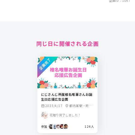
企画ID：1047
同じ日に開催される企画
企画完了
にじさんじ所属椎名唯華さんお誕
生日応援広告企画
2023/4/17
都内某駅・府内
calendar_month
location_on
某駅
花贈り完了しました！
参加
124人