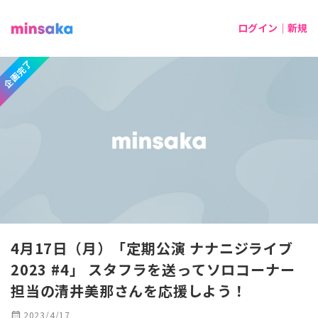
ログイン｜新規
企画完了
4月17日（月）「定期公演 ナナニジライブ
2023 #4」 スタフラを送ってソロコーナー
担当の清井美那さんを応援しよう！
calendar_month
2023/4/17