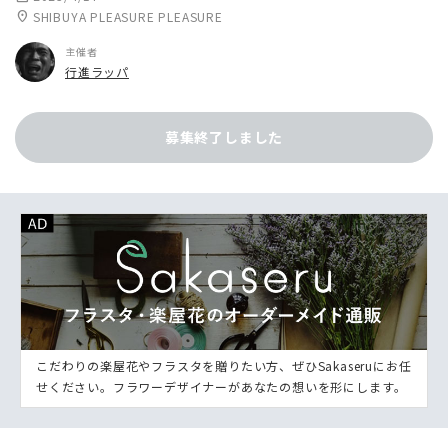
location_on
SHIBUYA PLEASURE PLEASURE
主催者
行進ラッパ
募集終了しました
こだわりの楽屋花やフラスタを贈りたい方、ぜひSakaseruにお任
せください。フラワーデザイナーがあなたの想いを形にします。