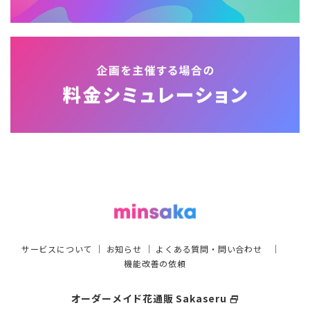
サービスについて
｜
お知らせ
｜
よくある質問・問い合わせ
｜
機能改善の依頼
オーダーメイド花通販 Sakaseru
select_window