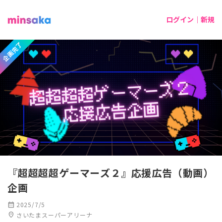
ログイン｜新規
企画完了
『超超超超ゲーマーズ２』応援広告（動画）
企画
calendar_month
2025/7/5
location_on
さいたまスーパーアリーナ