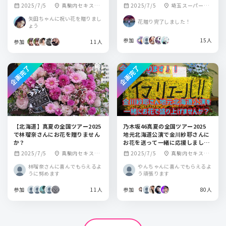
か？
2025/7/5
真駒内セキスイ
2025/7/5
埼玉スーパーア
calendar_month
location_on
calendar_month
location_on
ハイムアイスアリ
リーナ
矢田ちゃんに祝い花を贈りまし
花贈り完了しました！
ーナ
ょう
参加
15人
参加
11人
企画完了
企画完了
【北海道】真夏の全国ツアー2025
乃木坂46真夏の全国ツアー2025
で林瑠奈さんにお花を贈りません
地元北海道公演で金川紗耶さんに
か？
お花を送って一緒に応援しましょ
う！
2025/7/5
真駒内セキスイ
2025/7/5
真駒内セキスイ
calendar_month
location_on
calendar_month
location_on
ハイムアイスアリ
ハイムアイスアリ
林瑠奈さんに喜んでもらえるよ
やんちゃんに喜んでもらえるよ
ーナ
ーナ
うに努めます
う頑張ります
参加
11人
参加
80人