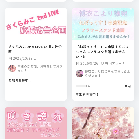
さくらみこ 2nd LIVE 応援広告企
「ねぽっくす！」に出演するこよ
画
ちゃんにフラスタを贈りません
か？🧪
2026/10/29
calendar_month
location_on
2026/9/26
有明アリーナ
calendar_month
location_on
皆様のご参加、お待ちしており
ます！
博衣こより様に喜んで頂けるよ
う努めます
参加者募集中！
0
0%
円
参加者募集中！