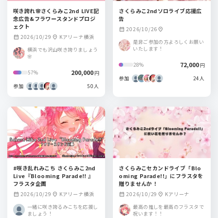
咲き誇れ🌸さくらみこ2nd LIVE記
さくらみこ2ndソロライブ応援広
念広告&フラワースタンドプロジ
告
ェクト
2026/10/26
calendar_month
location_on
2026/10/29
Kアリーナ横浜
calendar_month
location_on
是非ご参加の方よろしくお願い
いたします！
横浜でも沢山咲き誇りましょう
🌸
72,000
28%
円
200,000
57%
円
参加
24人
参加
50人
#咲き乱れみこち さくらみこ2nd
さくらみこセカンドライブ「Blo
Live『Blooming Parade!! 』
oming Parade!!」にフラスタを
フラスタ企画
贈りませんか！
2026/10/29
Kアリーナ横浜
2026/10/29
Kアリーナ
calendar_month
location_on
calendar_month
location_on
一緒に咲き誇るみこちを応援し
最高の推しを最高のフラスタで
ましょう！
祝います！！