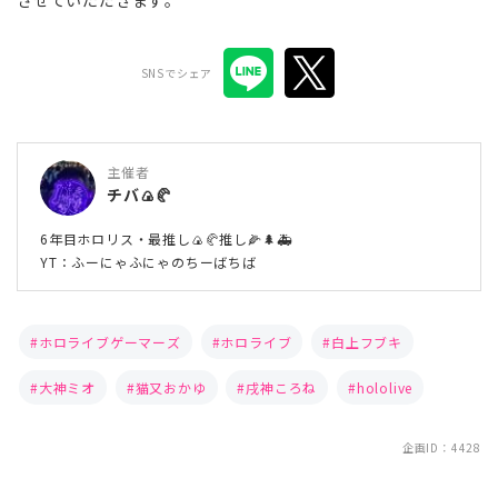
させていただきます。
SNSでシェア
主催者
チバ🍙🥐
6年目ホロリス・最推し🍙🥐推し🌽🌲🚑
YT：ふーにゃふにゃのちーばちば
ホロライブゲーマーズ
ホロライブ
白上フブキ
大神ミオ
猫又おかゆ
戌神ころね
hololive
企画ID：4428