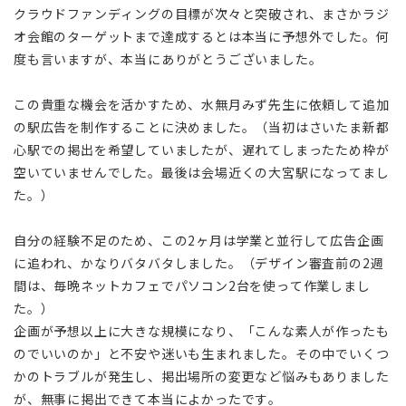
クラウドファンディングの目標が次々と突破され、まさかラジ
オ会館のターゲットまで達成するとは本当に予想外でした。何
度も言いますが、本当にありがとうございました。
この貴重な機会を活かすため、水無月みず先生に依頼して追加
の駅広告を制作することに決めました。（当初はさいたま新都
心駅での掲出を希望していましたが、遅れてしまったため枠が
空いていませんでした。最後は会場近くの大宮駅になってまし
た。）
自分の経験不足のため、この2ヶ月は学業と並行して広告企画
に追われ、かなりバタバタしました。（デザイン審査前の2週
間は、毎晩ネットカフェでパソコン2台を使って作業しまし
た。）
企画が予想以上に大きな規模になり、「こんな素人が作ったも
のでいいのか」と不安や迷いも生まれました。その中でいくつ
かのトラブルが発生し、掲出場所の変更など悩みもありました
が、無事に掲出できて本当によかったです。