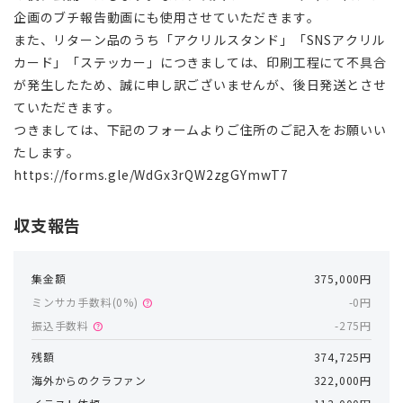
企画のブチ報告動画にも使用させていただきます。
また、リターン品のうち「アクリルスタンド」「SNSアクリル
カード」「ステッカー」につきましては、印刷工程にて不具合
が発生したため、誠に申し訳ございませんが、後日発送とさせ
ていただきます。
つきましては、下記のフォームよりご住所のご記入をお願いい
たします。
https://forms.gle/WdGx3rQW2zgGYmwT7
収支報告
集金額
375,000円
ミンサカ手数料(
0
%)
-0円
help
振込手数料
-275円
help
残額
374,725円
海外からのクラファン
322,000円