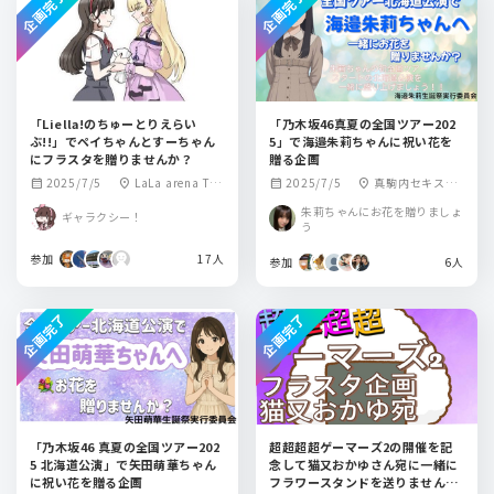
企画完了
企画完了
「Liella!のちゅーとりえらい
「乃木坂46真夏の全国ツアー202
ぶ!!」でペイちゃんとすーちゃん
5」で海邉朱莉ちゃんに祝い花を
にフラスタを贈りませんか？
贈る企画
2025/7/5
LaLa arena TO
2025/7/5
真駒内セキスイ
calendar_month
location_on
calendar_month
location_on
KYO-BAY
ハイムアイスアリ
朱莉ちゃんにお花を贈りましょ
ギャラクシー！
ーナ
う
参加
17人
参加
6人
企画完了
企画完了
「乃木坂46 真夏の全国ツアー202
超超超超ゲーマーズ2の開催を記
5 北海道公演」で矢田萌華ちゃん
念して猫又おかゆさん宛に一緒に
に祝い花を贈る企画
フラワースタンドを送りません