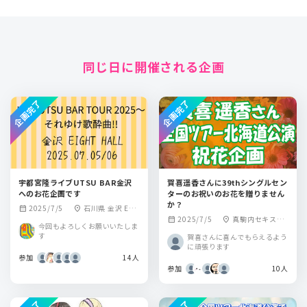
同じ日に開催される企画
企画完了
企画完了
宇都宮隆ライブUTSU BAR金沢
賀喜遥香さんに39thシングルセン
へのお花企画です
ターのお祝いのお花を贈りません
か？
2025/7/5
石川県 金沢 EIG
calendar_month
location_on
2025/7/5
真駒内セキスイ
calendar_month
location_on
HT HALL
今回もよろしくお願いいたしま
ハイムアイスアリ
す
賀喜さんに喜んでもらえるよう
ーナ
に頑張ります
参加
14人
参加
10人