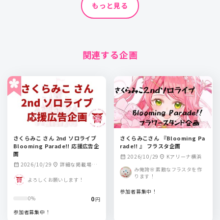
もっと見る
関連する企画
さくらみこ さん 2nd ソロライブ
さくらみこさん 『Blooming Pa
Blooming Parade!! 応援広告企
rade!! 』 フラスタ企画
画
2026/10/29
Kアリーナ横浜
calendar_month
location_on
2026/10/29
詳細な掲載場所
calendar_month
location_on
み俺誇🌸 素敵なフラスタを作
は後日発表となり
ります！
よろしくお願いします！
ます
参加者募集中！
0
0%
円
参加者募集中！