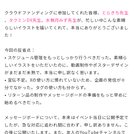
クラウドファンディングに参加してくれた皆様、
とらきち先生
、
タクミンDX先生
、
水無月みず先生
が、忙しい中こんな素晴
らしいイラストを描いてくれて、本当にありがとうございまし
た！
今回の反省点：
• スケジュール管理をもっとしっかり行うべきだった。素晴ら
しいイラストをいただいたのに、動画制作やポスターデザイン
がまだまだ未熟で、本当に申し訳なく思います。
• 宣伝不足。Xの使い方に慣れていないため、企画の発信が十
分でなかった。タグの使い方も分からず。
• リターン品の制作やメッセージボードの準備をもっと早めに
始めるべきだった。
メッセージボードについて、本来はイベント当日に公開予定で
したが、急な対応に追われ間に合わず、申し訳ありません。こ
の後に公開いたします。また、友人のYouTubeチャンネルで