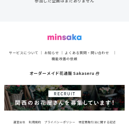
参加した企画はまだありません
サービスについて
｜
お知らせ
｜
よくある質問・問い合わせ
｜
機能改善の依頼
オーダーメイド花通販 Sakaseru
select_window
運営会社
利用規約
プライバシーポリシー
特定商取引法に関する記述