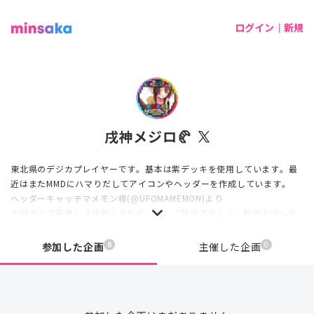
ログイン｜新規
戌神メジロ🥐
東北県のデジカプレイヤーです。基本は紫デッキを使用しています。最
近はまたMMDにハマりだしてアイコンやヘッダーを作成しています。
ヘッダーキャッチマメモン様(@UFOMAMEMON)より
ホロライブ最推し「戌神ころね🥐」推し「獅白ぼたん♌」私のホロへの
きっかけ「🦋」 夢は最推しのころさんにいいねと名前をもらう事。
0
0
参加した企画
主催した企画