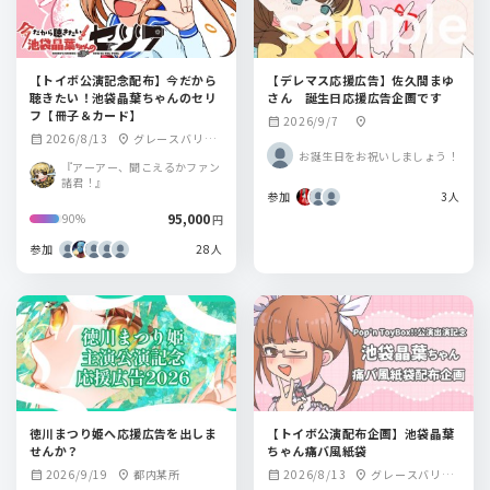
【トイボ公演記念配布】今だから
【デレマス応援広告】佐久間まゆ
聴きたい！池袋晶葉ちゃんのセリ
さん 誕生日応援広告企画です
フ【冊子＆カード】
2026/9/7
calendar_month
location_on
2026/8/13
グレースバリ渋
calendar_month
location_on
お誕生日をお祝いしましょう！
谷 グランデ
『アーアー、聞こえるかファン
諸君！』
参加
3人
95,000
90%
円
参加
28人
徳川まつり姫へ応援広告を出しま
【トイボ公演配布企画】池袋晶葉
せんか？
ちゃん痛バ風紙袋
2026/9/19
都内某所
2026/8/13
グレースバリ渋
calendar_month
location_on
calendar_month
location_on