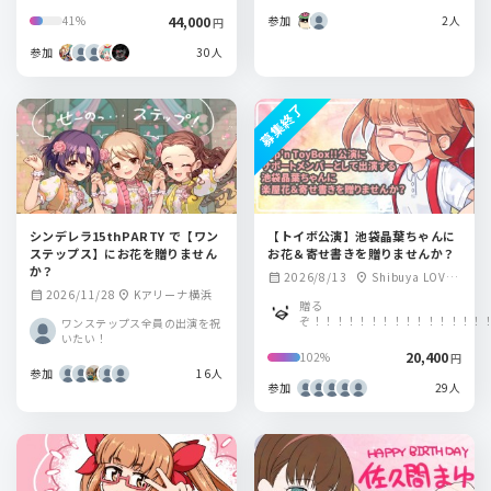
44,000
参加
2人
41%
円
参加
30人
募集終了
シンデレラ15thPARTY で【ワン
【トイボ公演】池袋晶葉ちゃんに
ステップス】にお花を贈りません
お花＆寄せ書きを贈りませんか？
か？
2026/8/13
Shibuya LOVE
calendar_month
location_on
2026/11/28
Kアリーナ横浜
calendar_month
location_on
Z
贈る
ぞ！！！！！！！！！！！！！！！
ワンステップス全員の出演を祝
いたい！
20,400
102%
円
参加
16人
参加
29人