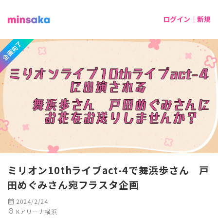
ログイン｜新規
企画完了
ミリオン10thライブact-4で舞浜歩さん 戸
田めぐみさん宛フラスタ企画
calendar_month
2024/2/24
location_on
Kアリーナ横浜