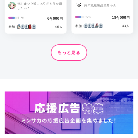
谷店～グランデ～
徳川まつり姫にありがとうを返
痛バ風紙袋晶葉ちゃん
したい！
184,000
65%
円
64,000
71%
円
参加
43人
参加
40人
もっと見る