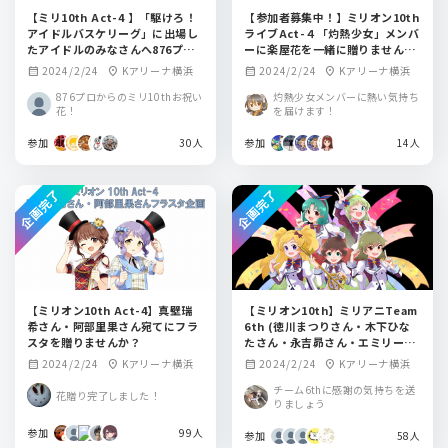
【ミリ10th Act-4 】「駆けろ！
【参加者募集中！】ミリオン10th
アイドルバスケリーグ」に出場し
ライブAct-４「灼熱少女」メンバ
たアイドルのみなさんへ876プロ
ーに楽屋花を一緒に贈りません
ダクションの有志からフラワース
か？(種田梨沙、藤井ゆきよ、上田
2024/2/24
Kアリーナ横浜
2024/2/24
Kアリーナ横浜
calendar_month
location_on
calendar_month
location_on
タンドを贈りませんか？
麗奈、桐谷蝶々、稲川英里)
876プロからのミリ10thお祝い
灼熱少女メンバーに熱い気持ち
花！
を届けます！
参加
30人
参加
14人
企画完了
企画完了
【ミリオン10th Act-4】真壁瑞
【ミリオン10th】ミリアニTeam
希さん・阿部里果さん宛てにフラ
6th (徳川まつりさん・木下ひな
スタを贈りませんか？
たさん・永吉昴さん・エミリース
チュアートさん・島原エレナさん)
2024/2/24
Kアリーナ横浜
2024/2/24
Kアリーナ横浜
calendar_month
location_on
calendar_month
location_on
宛にフラワースタンドを贈りませ
んか？
チーム6thに感謝の気持ちを送
花贈り完了しました！
りましょう
参加
99人
参加
58人