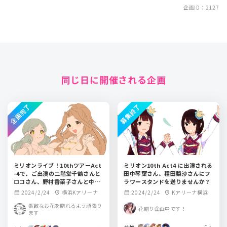
企画ID：2127
同じ日に開催される企画
企画完了
募集終了
ミリオンライブ！10thツアーAct
ミリオン10th Act4 に出演される
-4で、ご出演の二階堂千鶴さんと
田中琴葉さん、種田梨沙さんにフ
ロコさん、野村香菜子さんと中村
ラワースタンドを送りませんか？
温姫さんへお花を贈ります！
2024/2/24
横浜Kアリーナ
2024/2/24
Kアリーナ横浜
calendar_month
location_on
calendar_month
location_on
素敵なお花を贈れるよう頑張り
花贈り企画中です！
ます