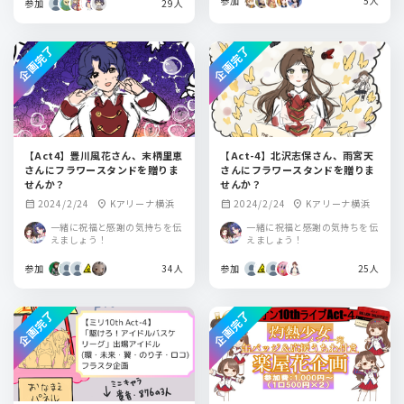
参加
5人
参加
29人
企画完了
企画完了
【Act4】豊川風花さん、末柄里恵
【Act-4】北沢志保さん、雨宮天
さんにフラワースタンドを贈りま
さんにフラワースタンドを贈りま
せんか？
せんか？
2024/2/24
Kアリーナ横浜
2024/2/24
Kアリーナ横浜
calendar_month
location_on
calendar_month
location_on
一緒に祝福と感謝の気持ちを伝
一緒に祝福と感謝の気持ちを伝
えましょう！
えましょう！
参加
34人
参加
25人
企画完了
企画完了