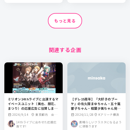
もっと見る
関連する企画
ミリオン14thライブに出演するマ
【デレ15周年】『大好きのブー
イペースユニット（美也、朋花、
ケ』の佐久間まゆちゃん・五十嵐
まつり）の応援広告に協賛しませ
響子ちゃん・相葉夕美ちゃん宛フ
んか？
ラワースタンド企画【CG総選挙】
2026/9/14
東京都内 会場
2026/11/28
Kアリーナ横浜
calendar_month
location_on
calendar_month
location_on
近郊某所
14thライブに合わせた応援広
素晴らしいフラスタになるよう
告です!
に頑張ります