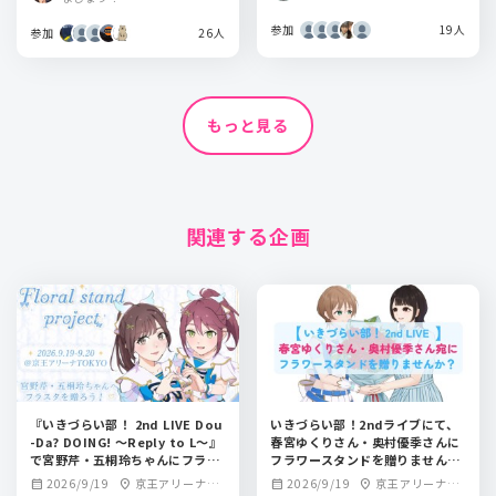
参加
19人
参加
26人
もっと見る
関連する企画
『いきづらい部！ 2nd LIVE Dou
いきづらい部！2ndライブにて、
-Da? DOING! ～Reply to L～』
春宮ゆくりさん・奥村優季さんに
で宮野芹・五桐玲ちゃんにフラワ
フラワースタンドを贈りません
ースタンドを贈りませんか？‪‪🫶
か？
2026/9/19
京王アリーナTO
2026/9/19
京王アリーナTO
calendar_month
location_on
calendar_month
location_on