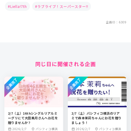
Liella!7th
ラブライブ！スーパースター!!
企画ID：6309
同じ日に開催される企画
企画完了
企画完了
2/7（土）16thシングルリアルミ
2/7（土）パシフィコ横浜のリア
ーグリにて大田美月さんへお花を
ミで森本茉莉ちゃんにお花を贈り
贈りませんか？
ましょう！
2026/2/7
パシフィコ横浜
2026/2/7
パシフィコ横浜
calendar_month
location_on
calendar_month
location_on