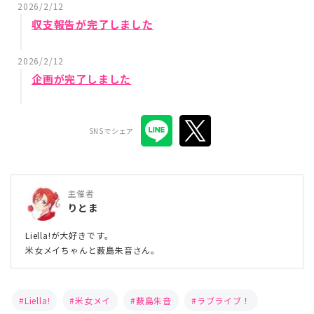
2026/2/12
収支報告が完了しました
2026/2/12
企画が完了しました
SNSでシェア
主催者
りとま
Liella!が大好きです。
米女メイちゃんと薮島朱音さん。
Liella!
米女メイ
薮島朱音
ラブライブ！