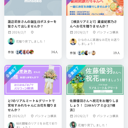
渡辺莉奈さんの誕生日ポスターを
【横浜リアミ2/7】蔵盛妃那乃さ
皆さんで出しませんか？
んへお花を贈りませんか？
2026/2/7
2026/2/7
パシフィコ横浜
calendar_month
location_on
calendar_month
location_on
ひなのんに素敵なお花をお送り
花贈り完了しました！
しましょう！
参加
36人
参加
19人
企画完了
企画完了
2/7のリアルミート＆グリートで
佐藤優羽さんへ祝花をお贈りしま
宮地すみれちゃんにお花を贈りま
しょう！【16thリアミ@2/7横
せんか？
浜】
2026/2/7
パシフィコ横浜
2026/2/7
パシフィコ横浜
calendar_month
location_on
calendar_month
location_on
地元開催のリアミをお花で彩り
花贈り完了しました！
ましょう！