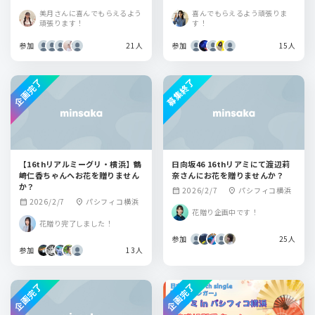
美月さんに喜んでもらえるよう
喜んでもらえるよう頑張りま
頑張ります！
す！
参加
21人
参加
15人
企画完了
募集終了
【16thリアルミーグリ・横浜】鶴
日向坂46 16thリアミにて渡辺莉
崎仁香ちゃんへお花を贈りません
奈さんにお花を贈りませんか？
か？
2026/2/7
パシフィコ横浜
calendar_month
location_on
2026/2/7
パシフィコ横浜
calendar_month
location_on
花贈り企画中です！
花贈り完了しました！
参加
25人
参加
13人
企画完了
企画完了