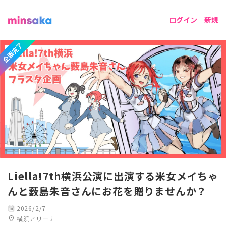
ログイン｜新規
企画完了
Liella!7th横浜公演に出演する米女メイちゃ
んと薮島朱音さんにお花を贈りませんか？
calendar_month
2026/2/7
location_on
横浜アリーナ