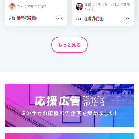
KYO
KYO
素敵なフラスタになるよう頑張
みんなで叶える物語
ります！
参加
27人
参加
12人
もっと見る