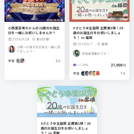
小西夏菜実ちゃんの22歳のお誕生
#さとうゆ生誕祭 企画第3弾！20
日を一緒にお祝いしませんか？
歳のお誕生日をお祝いしましょ
う！ in 福岡
2026/9/28
都内の駅
calendar_month
location_on
2026/9/7
福岡
calendar_month
location_on
小西への誕生日広告を一緒に送
りましょう！
参加者募集中です！
参加
2人
27,000
36%
円
参加
7人
#さとうゆ生誕祭 企画第1弾！20
歳のお誕生日をお祝いしましょ
う！ in 宮崎