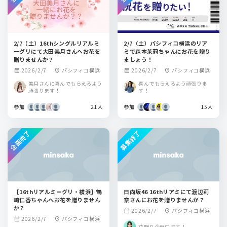
2/7（土）16thシングルリアルミ
2/7（土）パシフィコ横浜のリア
ーグリにて大田美月さんへお花を
ミで森本茉莉ちゃんにお花を贈り
贈りませんか？
ましょう！
2026/2/7
パシフィコ横浜
2026/2/7
パシフィコ横浜
calendar_month
location_on
calendar_month
location_on
美月さんに喜んでもらえるよう
喜んでもらえるよう頑張りま
頑張ります！
す！
参加
21人
参加
15人
企画完了
募集終了
【16thリアルミーグリ・横浜】鶴
日向坂46 16thリアミにて渡辺莉
崎仁香ちゃんへお花を贈りません
奈さんにお花を贈りませんか？
か？
2026/2/7
パシフィコ横浜
calendar_month
location_on
2026/2/7
パシフィコ横浜
calendar_month
location_on
花贈り企画中です！