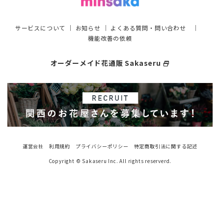
サービスについて
｜
お知らせ
｜
よくある質問・問い合わせ
｜
機能改善の依頼
オーダーメイド花通販 Sakaseru
select_window
運営会社
利用規約
プライバシーポリシー
特定商取引法に関する記述
Copyright © Sakaseru Inc. All rights reserverd.