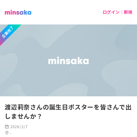
ログイン｜新規
企画完了
渡辺莉奈さんの誕生日ポスターを皆さんで出
しませんか？
calendar_month
2026/2/7
location_on
-