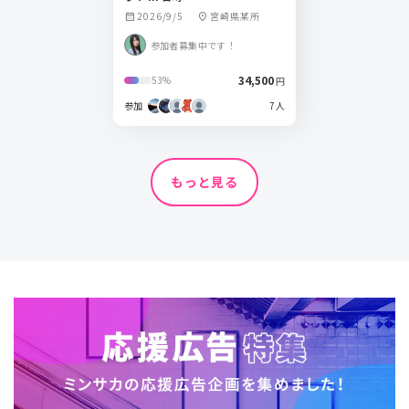
2026/9/5
宮崎県某所
calendar_month
location_on
参加者募集中です！
34,500
53%
円
参加
7人
もっと見る