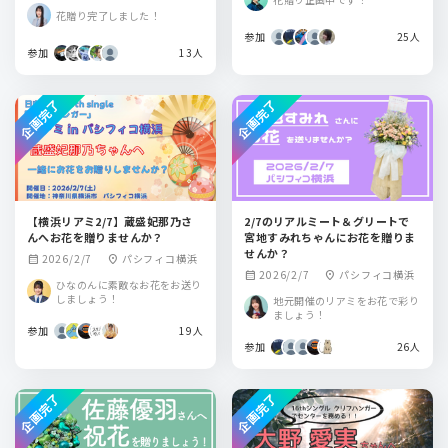
花贈り完了しました！
参加
25人
参加
13人
企画完了
企画完了
【横浜リアミ2/7】蔵盛妃那乃さ
2/7のリアルミート＆グリートで
んへお花を贈りませんか？
宮地すみれちゃんにお花を贈りま
せんか？
2026/2/7
パシフィコ横浜
calendar_month
location_on
2026/2/7
パシフィコ横浜
calendar_month
location_on
ひなのんに素敵なお花をお送り
しましょう！
地元開催のリアミをお花で彩り
ましょう！
参加
19人
参加
26人
企画完了
企画完了