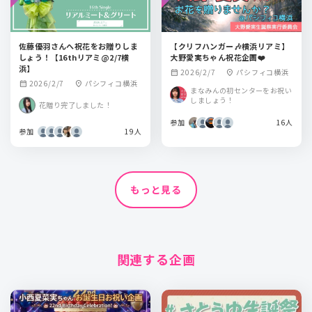
佐藤優羽さんへ祝花をお贈りしま
【クリフハンガー🎶横浜リアミ】
しょう！【16thリアミ@2/7横
大野愛実ちゃん祝花企画❤️
浜】
2026/2/7
パシフィコ横浜
calendar_month
location_on
2026/2/7
パシフィコ横浜
calendar_month
location_on
まなみんの初センターをお祝い
しましょう！
花贈り完了しました！
参加
16人
参加
19人
もっと見る
関連する企画