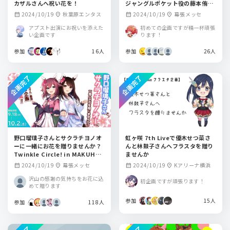
カザルさんへ祝い花を！
ジャングルポケット役の藤本侑里
さんへお花を贈りませんか？
2024/10/19
秋葉原エンタス
2024/10/19
幕張メッセ
calendar_month
location_on
calendar_month
location_on
アプスト出演にお祝いを添えた
初めての企画ですが精一杯頑張
い企画です
ります！
参加
16人
参加
26人
企画完了
企画完了
野口瑠璃子さんとサクラチヨノオ
虹ヶ咲 7th Liveで優木せつ菜さ
ーに一緒にお花を贈りませんか？
んと林鼓子さんへフラスタを贈り
Twinkle Circle! in MAKUHAR
ませんか
I
2024/10/19
幕張メッセ
2024/10/19
Kアリーナ横浜
calendar_month
location_on
calendar_month
location_on
沢山の感謝の気持ちをお花に込
初企画ですが頑張ります！
めて贈ります
参加
15人
参加
118人