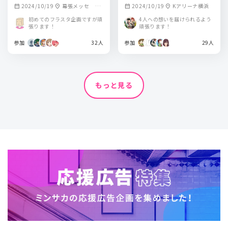
お花を贈りませんか？
を贈りませんか？
2024/10/19
幕張メッセ イ
2024/10/19
Kアリーナ横浜
calendar_month
location_on
calendar_month
location_on
ベントホール
初めてのフラスタ企画ですが頑
4人への想いを届けられるよう
張ります！
頑張ります！
参加
32人
参加
29人
もっと見る