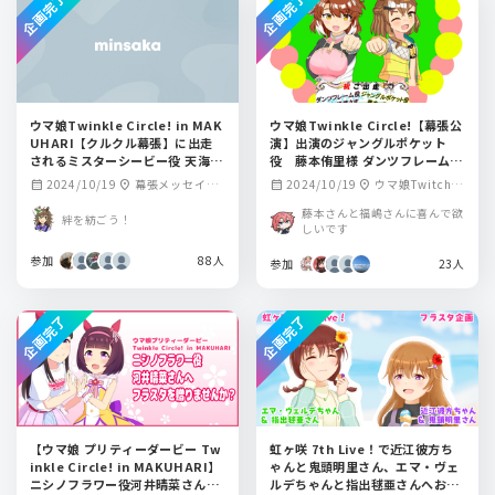
企画完了
企画完了
ウマ娘Twinkle Circle! in MAK
ウマ娘Twinkle Circle!【幕張公
UHARI【クルクル幕張】に出走
演】出演のジャングルポケット
されるミスターシービー役 天海由
役 藤本侑里様 ダンツフレーム
梨奈さんへお花を贈りませんか？
役 福嶋晴菜様に送るフラワース
2024/10/19
幕張メッセイベ
2024/10/19
ウマ娘Twitchci
calendar_month
location_on
calendar_month
location_on
タンド企画です
ントホール
rcle幕張 幕張メッ
藤本さんと福嶋さんに喜んで欲
絆を紡ごう！
セ
しいです
参加
88人
参加
23人
企画完了
企画完了
【ウマ娘 プリティーダービー Tw
虹ヶ咲 7th Live！で近江彼方ち
inkle Circle! in MAKUHARI】
ゃんと鬼頭明里さん、エマ・ヴェ
ニシノフラワー役河井晴菜さんに
ルデちゃんと指出毬亜さんへお花