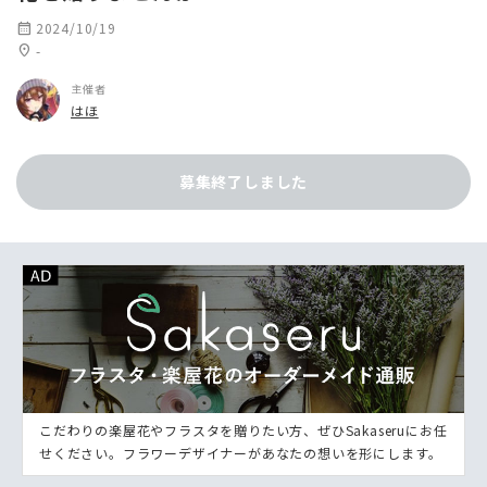
calendar_month
2024/10/19
location_on
-
主催者
はほ
募集終了しました
こだわりの楽屋花やフラスタを贈りたい方、ぜひSakaseruにお任
せください。フラワーデザイナーがあなたの想いを形にします。