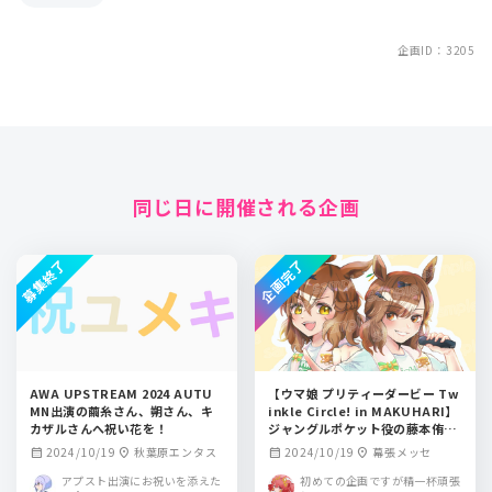
企画ID：3205
同じ日に開催される企画
募集終了
企画完了
AWA UPSTREAM 2024 AUTU
【ウマ娘 プリティーダービー Tw
MN出演の繭糸さん、朔さん、キ
inkle Circle! in MAKUHARI】
カザルさんへ祝い花を！
ジャングルポケット役の藤本侑里
さんへお花を贈りませんか？
2024/10/19
秋葉原エンタス
2024/10/19
幕張メッセ
calendar_month
location_on
calendar_month
location_on
アプスト出演にお祝いを添えた
初めての企画ですが精一杯頑張