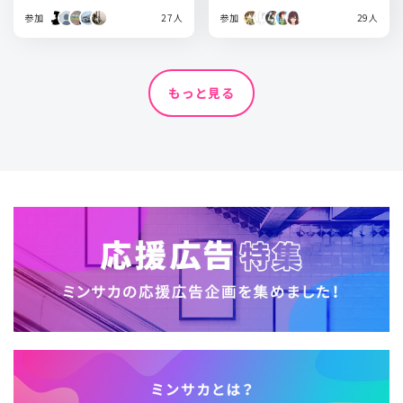
参加
27人
参加
29人
もっと見る