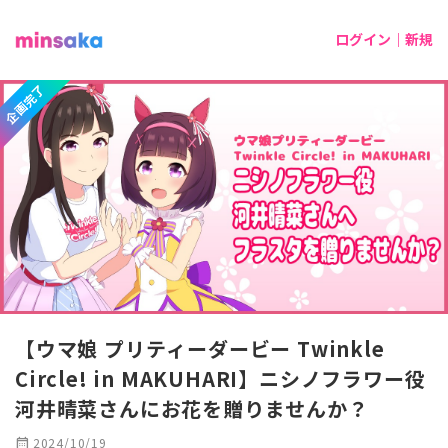
ログイン｜新規
企画完了
【ウマ娘 プリティーダービー Twinkle
Circle! in MAKUHARI】ニシノフラワー役
河井晴菜さんにお花を贈りませんか？
calendar_month
2024/10/19