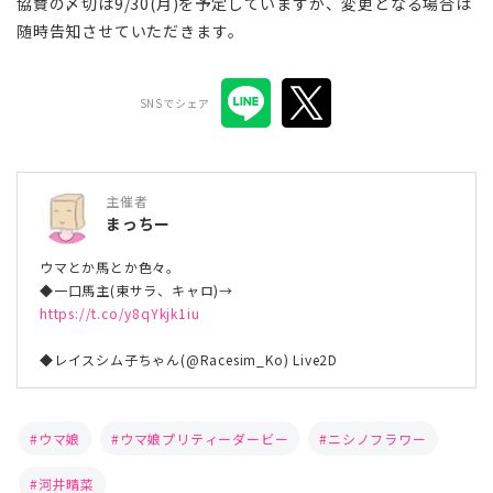
協賛の〆切は9/30(月)を予定していますが、変更となる場合は
随時告知させていただきます。
SNSでシェア
主催者
まっちー
ウマとか馬とか色々。
◆一口馬主(東サラ、キャロ)→
https://t.co/y8qYkjk1iu
◆レイスシム子ちゃん(@Racesim_Ko) Live2D
ウマ娘
ウマ娘プリティーダービー
ニシノフラワー
河井晴菜