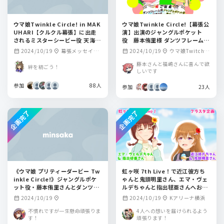
ウマ娘Twinkle Circle! in MAK
ウマ娘Twinkle Circle!【幕張公
UHARI【クルクル幕張】に出走
演】出演のジャングルポケット
されるミスターシービー役 天海由
役 藤本侑里様 ダンツフレーム
梨奈さんへお花を贈りませんか？
役 福嶋晴菜様に送るフラワース
2024/10/19
幕張メッセイベ
2024/10/19
ウマ娘Twitchci
calendar_month
location_on
calendar_month
location_on
タンド企画です
ントホール
rcle幕張 幕張メッ
藤本さんと福嶋さんに喜んで欲
絆を紡ごう！
セ
しいです
参加
88人
参加
23人
企画完了
企画完了
《ウマ娘 プリティーダービー Tw
虹ヶ咲 7th Live！で近江彼方ち
inkle Circle!》ジャングルポケ
ゃんと鬼頭明里さん、エマ・ヴェ
ット役・藤本侑里さんとダンツフ
ルデちゃんと指出毬亜さんへお花
レーム役・福嶋晴菜さんにお花を
を贈りませんか？
2024/10/19
2024/10/19
Kアリーナ横浜
calendar_month
location_on
calendar_month
location_on
贈りませんか？
不慣れですが一生懸命頑張りま
4人への想いを届けられるよう
す！
頑張ります！