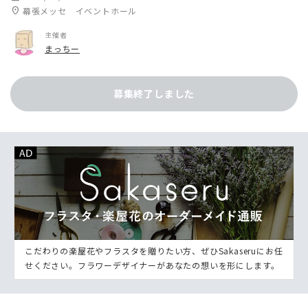
location_on
幕張メッセ イベントホール
主催者
まっちー
募集終了しました
こだわりの楽屋花やフラスタを贈りたい方、ぜひSakaseruにお任
せください。フラワーデザイナーがあなたの想いを形にします。