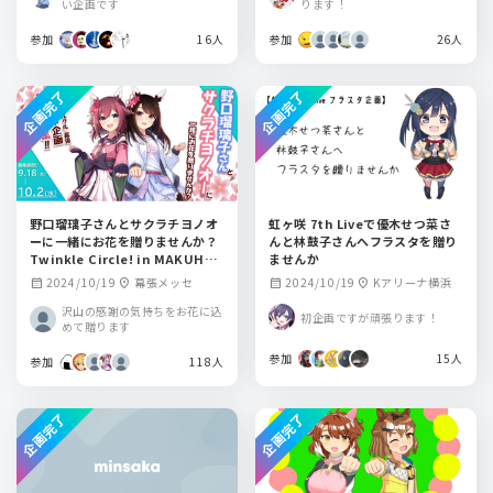
い企画です
ります！
参加
16人
参加
26人
企画完了
企画完了
野口瑠璃子さんとサクラチヨノオ
虹ヶ咲 7th Liveで優木せつ菜さ
ーに一緒にお花を贈りませんか？
んと林鼓子さんへフラスタを贈り
Twinkle Circle! in MAKUHAR
ませんか
I
2024/10/19
幕張メッセ
2024/10/19
Kアリーナ横浜
calendar_month
location_on
calendar_month
location_on
沢山の感謝の気持ちをお花に込
初企画ですが頑張ります！
めて贈ります
参加
15人
参加
118人
企画完了
企画完了