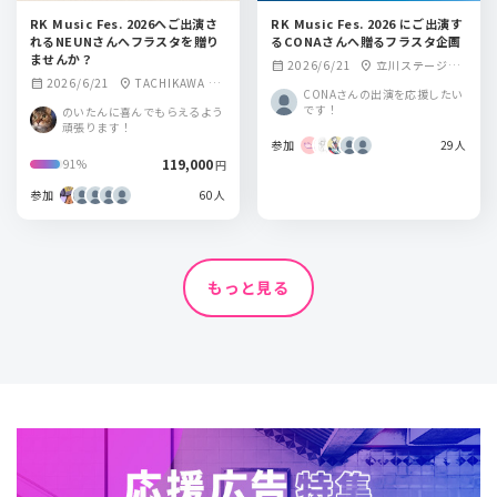
RK Music Fes. 2026へご出演さ
RK Music Fes. 2026 にご出演す
れるNEUNさんへフラスタを贈り
るCONAさんへ贈るフラスタ企画
ませんか？
2026/6/21
立川ステージガ
calendar_month
location_on
2026/6/21
TACHIKAWA ST
calendar_month
location_on
ーデン
CONAさんの出演を応援したい
AGE GARDEN
です！
のいたんに喜んでもらえるよう
頑張ります！
参加
29人
119,000
91%
円
参加
60人
もっと見る