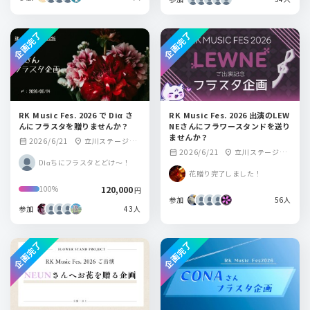
企画完了
企画完了
RK Music Fes. 2026 で Diα さ
RK Music Fes. 2026 出演のLEW
んにフラスタを贈りませんか？
NEさんにフラワースタンドを送り
ませんか？
2026/6/21
立川ステージガ
calendar_month
location_on
2026/6/21
立川ステージガ
calendar_month
location_on
ーデン
Diαちにフラスタとどけ～！
ーデン
花贈り完了しました！
120,000
100%
円
参加
56人
参加
43人
企画完了
企画完了