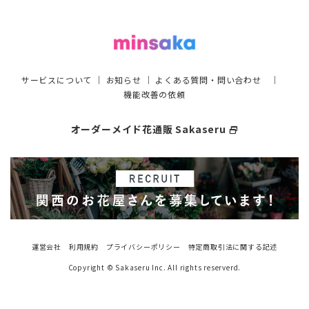
サービスについて
｜
お知らせ
｜
よくある質問・問い合わせ
｜
機能改善の依頼
オーダーメイド花通販 Sakaseru
select_window
運営会社
利用規約
プライバシーポリシー
特定商取引法に関する記述
Copyright © Sakaseru Inc. All rights reserverd.