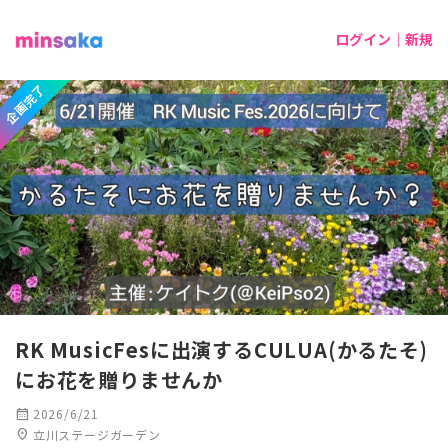
ログイン｜新規
企画完了
RK MusicFesに出演するCULUA(かるたそ)
にお花を贈りませんか
calendar_month
2026/6/21
location_on
立川ステージガーデン