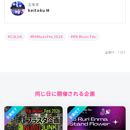
主催者
keitoku M
CULUA
RKMusicFes.2026
RK Music Fes.
企画ID：7322
同じ日に開催される企画
企画完了
企画完了