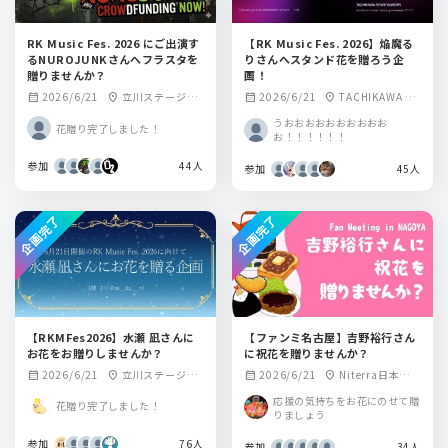
RK Music Fes. 2026 にご出演す
【RK Music Fes. 2026】焔魔る
るNUROJUNKさんへフラスタを
りさんへスタンド花を贈ろう企
贈りませんか？
画！
2026/6/21
立川ステージガ
2026/6/21
TACHIKAWA ST
calendar_month
location_on
calendar_month
location_on
ーデン
AGE GARDEN
うおおおおおおおおおお
花贈り完了しました！
お！！！！！！
参加
44人
参加
45人
企画完了
企画完了
【RKMFes2026】水瀬 凪さんに
【ファンミ名古屋】吉野裕行さん
お花をお贈りしませんか？
に祝花を贈りませんか？
2026/6/21
立川ステージガ
2026/6/21
Niterra日本特殊
calendar_month
location_on
calendar_month
location_on
ーデン
陶業市民会館フォ
応援の気持ちをお花にのせて贈
花贈り完了しました！
レストホール
りましょう
参加
76人
参加
34人