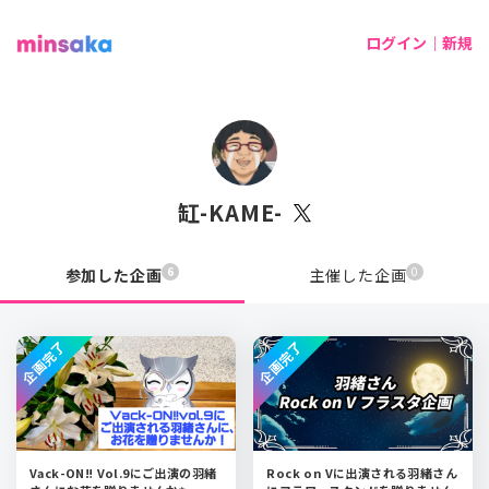
ログイン｜新規
缸-KAME-
6
0
参加した企画
主催した企画
企画完了
企画完了
Vack-ON‼︎ Vol.9にご出演の羽緒
Rock on Vに出演される羽緒さん