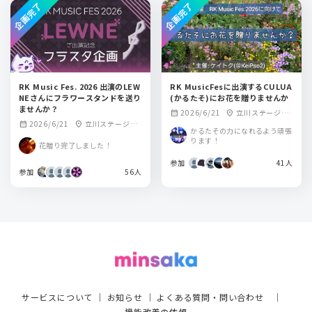
企画完了
企画完了
RK Music Fes. 2026 出演のLEW
RK MusicFesに出演するCULUA
NEさんにフラワースタンドを送り
(かるたそ)にお花を贈りませんか
ませんか？
2026/6/21
立川ステージガ
calendar_month
location_on
2026/6/21
立川ステージガ
calendar_month
location_on
ーデン
かるたその力になれるよう頑張
ーデン
ります！
花贈り完了しました！
参加
41人
参加
56人
サービスについて
｜
お知らせ
｜
よくある質問・問い合わせ
｜
機能改善の依頼