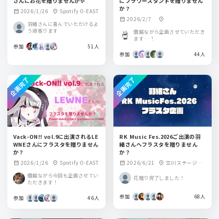
さんにお花を贈りませんか✨
にフラワースタンドを贈りません
か？
2026/1/26
Spotify O-EAST
calendar_month
location_on
2026/2/7
calendar_month
location_on
羽緒さんに喜んでいただけるよ
う頑張ります
僭越ながら企画させていただき
ます…！
参加
51人
参加
44人
企画完了
企画完了
Vack-ON!! vol.9に出演されるLE
RK Music Fes.2026ご出演の羽
WNEさんにフラスタを贈りません
緒さんへフラスタを贈りません
か？
か？
2026/1/26
Spotify O-EAST
2026/6/21
立川ステージガ
calendar_month
location_on
calendar_month
location_on
ーデン
僭越ながら今回も企画させてい
花贈り完了しました！
ただきます！
参加
68人
参加
46人