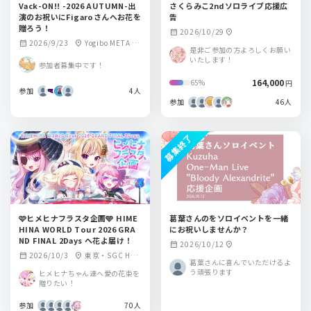
Vack-ON!! -2026 AUTUMN-出
さくらみこ2ndソロライブ応援広
演のお祝いにFigaroさんへお花を
告
贈ろう！
2026/10/29
calendar_month
location_on
2026/9/23
Yogibo META V
calendar_month
location_on
是非ご参加の方よろしくお願い
ALLEY（大阪）
いたします！
参加者募集中です！
164,000
65%
円
参加
4人
参加
46人
募集終了
🩷ヒメヒナフラスタ企画🩵 HIME
葛葉さんのをソロイベントを一緒
HINA WORLD Tour 2026 GRA
にお祝いしませんか？
ND FINAL 2Days へ花よ届け！
2026/10/12
calendar_month
location_on
2026/10/3
東京・SGC HAL
calendar_month
location_on
葛葉さんに喜んでいただけるよ
L ARIAKE
う頑張ります
ヒメヒナちゃん達へ愛の花束を
贈りたい！
参加
70人