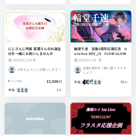
にじさんじ所属 葛葉さんのお誕生
輪堂千速 活動2周年応援広告 h
日を一緒にお祝いしませんか
ololive DEV_IS FLOW GLOW
2026/11/10
2026/11/9
calendar_month
location_on
calendar_month
location_on
活動2周年を一緒に盛り上げま
今年もよろしくお願いします！
しょう！
13,500
9%
円
参加
59人
参加
3人