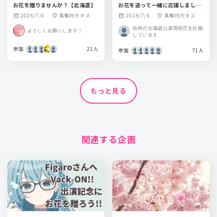
お花を贈りませんか？【北海道】
お花を送って一緒に応援しましょ
う！
2026/7/4
真駒内セキスイ
2026/7/4
真駒内セキスイ
calendar_month
location_on
calendar_month
location_on
ハイムアイスアリ
ハイムアイスアリ
恒例の北海道公演用祝花を計画
よろしくお願いします！
ーナ
ーナ
しています
参加
21人
参加
71人
もっと見る
関連する企画