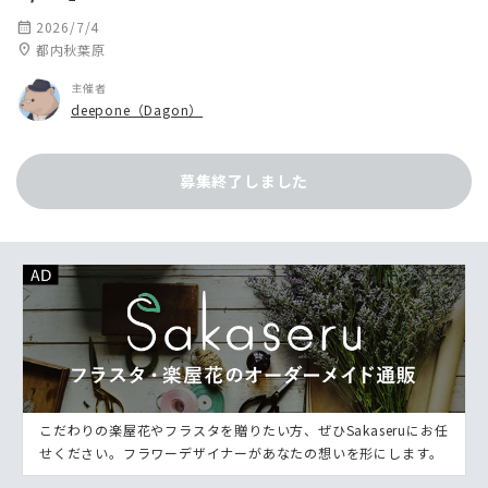
calendar_month
2026/7/4
location_on
都内秋葉原
主催者
deepone（Dagon）
募集終了しました
こだわりの楽屋花やフラスタを贈りたい方、ぜひSakaseruにお任
せください。フラワーデザイナーがあなたの想いを形にします。