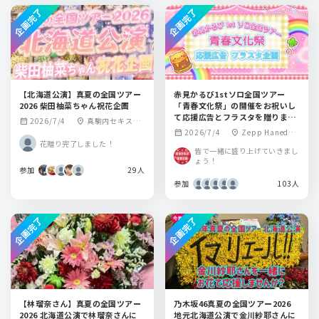
企画完了
企画完了
【北海道公演】真夏の全国ツアー
赤見かるび1stソロ全国ツアー
2026 柴田柚菜ちゃん祝花企画
「青春文化祭」の開催をお祝いし
て応援広告とフラスタを贈りませ
2026/7/4
真駒内セキスイ
calendar_month
location_on
んか？
2026/7/4
Zepp Haneda
calendar_month
location_on
ハイムアイスアリ
花贈り完了しました！
(TOKYO)
ーナ
皆で一緒に盛り上げていきまし
ょう！
参加
29人
参加
103人
企画完了
企画完了
【林瑠奈さん】真夏の全国ツアー
乃木坂46真夏の全国ツアー2026
2026 北海道公演で林瑠奈さんに
地元北海道公演で金川紗耶さんに