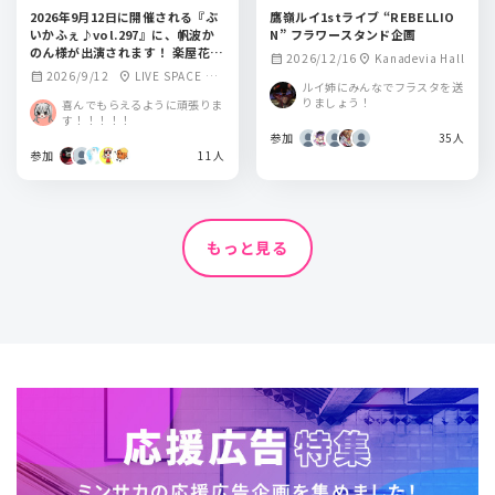
2026年9月12日に開催される『ぶ
鷹嶺ルイ1stライブ “REBELLIO
いかふぇ♪vol.297』に、帆波か
N” フラワースタンド企画
のん様が出演されます！ 楽屋花で
2026/12/16
Kanadevia Hall
calendar_month
location_on
盛り上げませんか？
2026/9/12
LIVE SPACE Q
calendar_month
location_on
ルイ姉にみんなでフラスタを送
（旧秋葉原トーク
りましょう！
喜んでもらえるように頑張りま
ライブBAR from sc
す！！！！！
ratch）
参加
35人
参加
11人
もっと見る