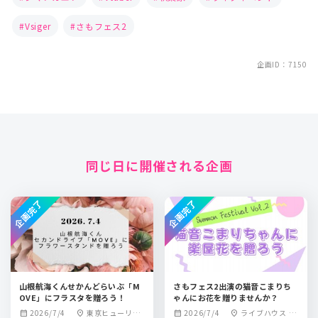
Vsiger
さもフェス2
企画ID：7150
同じ日に開催される企画
企画完了
企画完了
山根航海くんせかんどらいぶ「M
さもフェス2出演の猫音こまりち
OVE」にフラスタを贈ろう！
ゃんにお花を贈りませんか？
2026/7/4
東京ヒューリッ
2026/7/4
ライブハウス 秋
calendar_month
location_on
calendar_month
location_on