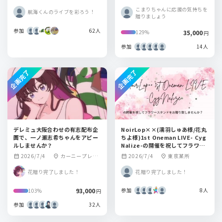
クホール
葉原Venus
こまりちゃんに応援の気持ちを
航海くんのライブを彩ろう！
贈りましょう
参加
62人
35,000
129%
円
参加
14人
企画完了
企画完了
デレミュ大阪合わせの有志配布企
NoirLop××(濡羽しゅあ様/花丸
画で、一ノ瀬志希ちゃんをアピー
ちよ様)1st Oneman LIVE- Cyg
ルしませんか？
Nalize-の開催を祝してフラワー
スタンドをお贈りしませんか？
2026/7/4
カーニープレイ
2026/7/4
東京某所
calendar_month
location_on
calendar_month
location_on
ス本町ビル
花贈り完了しました！
花贈り完了しました！
93,000
参加
8人
103%
円
参加
32人