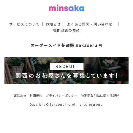
サービスについて
｜
お知らせ
｜
よくある質問・問い合わせ
｜
機能改善の依頼
オーダーメイド花通販 Sakaseru
select_window
運営会社
利用規約
プライバシーポリシー
特定商取引法に関する記述
Copyright © Sakaseru Inc. All rights reserverd.