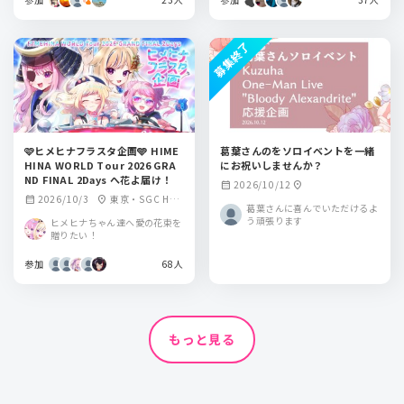
募集終了
🩷ヒメヒナフラスタ企画🩵 HIME
葛葉さんのをソロイベントを一緒
HINA WORLD Tour 2026 GRA
にお祝いしませんか？
ND FINAL 2Days へ花よ届け！
2026/10/12
calendar_month
location_on
2026/10/3
東京・SGC HAL
calendar_month
location_on
葛葉さんに喜んでいただけるよ
L ARIAKE
う頑張ります
ヒメヒナちゃん達へ愛の花束を
贈りたい！
参加
68人
もっと見る