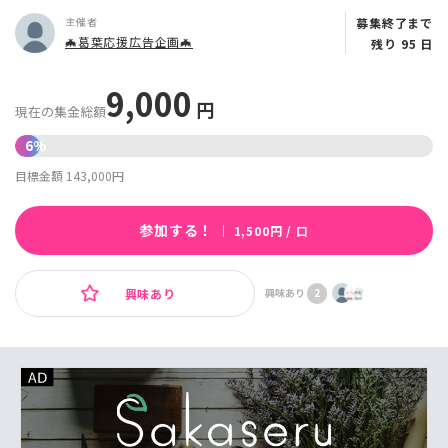
募集終了まで
主催者
🦇葛葉応援広告企画🦇
残り 95 日
9,000
円
現在の集金総額
6%
目標金額 143,000円
参加する！
｜ 1,500円 / 口
興味あり
興味あり
2