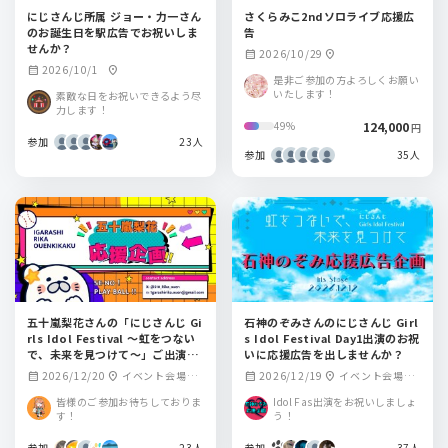
にじさんじ所属 ジョー・力一さん
さくらみこ2ndソロライブ応援広
のお誕生日を駅広告でお祝いしま
告
せんか？
2026/10/29
calendar_month
location_on
2026/10/1
calendar_month
location_on
是非ご参加の方よろしくお願い
いたします！
素敵な日をお祝いできるよう尽
力します！
124,000
49%
円
参加
23人
参加
35人
五十嵐梨花さんの「にじさんじ Gi
石神のぞみさんのにじさんじ Girl
rls Idol Festival 〜虹をつない
s Idol Festival Day1出演のお祝
で、未来を見つけて〜」ご出演記
いに応援広告を出しませんか？
念を応援広告でお祝いしません
2026/12/20
イベント会場周
2026/12/19
イベント会場周
calendar_month
location_on
calendar_month
location_on
か？
辺
辺
皆様のご参加お待ちしておりま
Idol Fas出演をお祝いしましょ
す！
う！
参加
23人
参加
37人