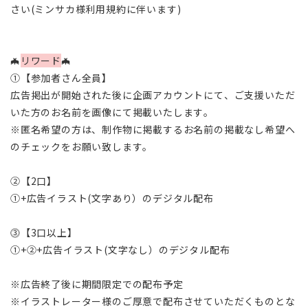
さい(ミンサカ様利用規約に伴います)
🦇
リワード
🦇
①【参加者さん全員】
広告掲出が開始された後に企画アカウントにて、ご支援いただ
いた方のお名前を画像にて掲載いたします。
※匿名希望の方は、制作物に掲載するお名前の掲載なし希望へ
のチェックをお願い致します。
②【2
口
】
①+広告イラスト(文字あり）のデジタル配布
⓷【3口以上】
①+②+広告イラスト(文字なし）のデジタル配布
※広告終了後に期間限定での配布予定
※イラストレーター様のご厚意で配布させていただくものとな