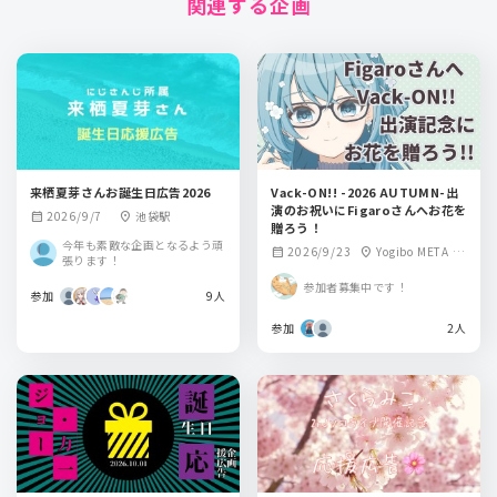
関連する企画
来栖夏芽さんお誕生日広告2026
Vack-ON!! -2026 AUTUMN-出
演のお祝いにFigaroさんへお花を
2026/9/7
池袋駅
calendar_month
location_on
贈ろう！
今年も素敵な企画となるよう頑
2026/9/23
Yogibo META V
calendar_month
location_on
張ります！
ALLEY（大阪）
参加者募集中です！
参加
9人
参加
2人