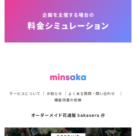
サービスについて
｜
お知らせ
｜
よくある質問・問い合わせ
｜
機能改善の依頼
オーダーメイド花通販 Sakaseru
select_window