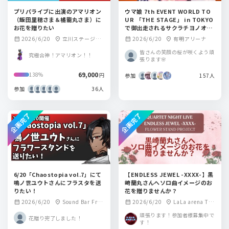
プリパライブに出演のアマリオン
ウマ娘 7th EVENT WORLD TO
（飯田里穂さま＆橘龍丸さま）に
UR 「THE STAGE」 in TOKYO
お花を贈りたい
で御出走されるサクラチヨノオー
役、野口瑠璃子さん。サクラチト
2026/6/20
立川ステージガ
2026/6/20
有明アリーナ
calendar_month
location_on
calendar_month
location_on
セオー役、明智瑠子さんにフラス
ーデン
タを送りませんか？
皆さんの笑顔の桜が咲くよう頑
究極合神！アマリオン！！
張ります🌸
69,000
138%
円
参加
157人
参加
36人
企画完了
企画完了
6/20「Chaostopia vol.7」にて
【ENDLESS JEWEL -XXXX-】黒
鳴ノ世ユウトさんにフラスタを送
崎蘭丸さんへソロ曲イメージのお
りたい！
花を贈りませんか？
2026/6/20
Sound Bar Frej
2026/6/20
LaLa arena TO
calendar_month
location_on
calendar_month
location_on
a
KYO-BAY(千葉)
頑張ります！参加者様募集中で
花贈り完了しました！
す！