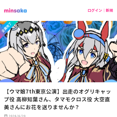
ログイン｜新規
企画完了
【ウマ娘7th東京公演】出走のオグリキャッ
プ役 高柳知葉さん、タマモクロス役 大空直
美さんにお花を送りませんか？
calendar_month
2026/6/20