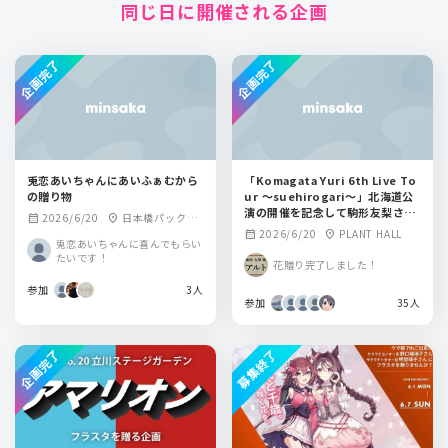
同じ日に開催される企画
企画完了
企画完了
兎恋あいちゃんにあいふぁむから
「Komagata Yuri 6th Live To
の贈り物
ur 〜suehirogari〜」北海道公
演の開催を記念して駒形友梨さん
2026/6/20
日本橋パックマ
calendar_month
location_on
にフラワースタンドを贈りません
2026/6/20
PLANT HALL
calendar_month
location_on
ン
兎恋あいちゃんに喜んでもらい
か？
たいです！
花贈り完了しました！
参加
3人
参加
35人
企画完了
募集終了