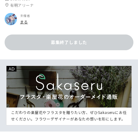
location_on
有明アリーナ
主催者
まる
募集終了しました
こだわりの楽屋花やフラスタを贈りたい方、ぜひSakaseruにお任
せください。フラワーデザイナーがあなたの想いを形にします。