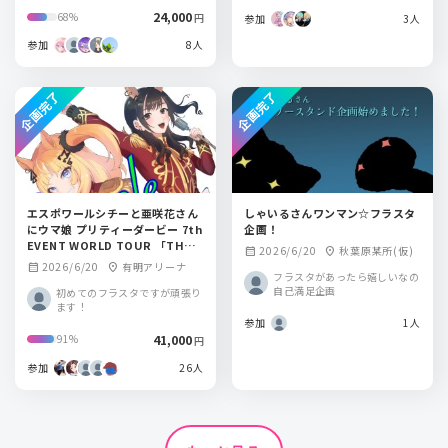
24,000
68%
円
参加
3人
参加
8人
企画完了
企画完了
エスポワールシチーと亜咲花さん
しゃいるさんワンマン☆フラスタ
にウマ娘 プリティーダービー 7th
企画！
EVENT WORLD TOUR 「THE S
2026/6/20
秋葉原某所(仮)
calendar_month
location_on
TAGE」 in TOKYOにフラスタを
2026/6/20
有明アリーナ
calendar_month
location_on
送りましょう！
フラスタがあったら嬉しいなの
自己満足企画
初めてのフラスタですが頑張り
ます！
参加
1人
41,000
91%
円
参加
26人