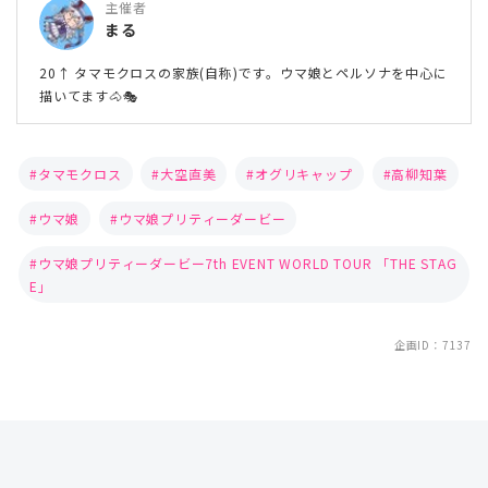
主催者
まる
20↑ タマモクロスの家族(自称)です。ウマ娘とペルソナを中心に
描いてます🐴🎭
タマモクロス
大空直美
オグリキャップ
高柳知葉
ウマ娘
ウマ娘プリティーダービー
ウマ娘プリティーダービー7th EVENT WORLD TOUR 「THE STAG
E」
企画ID：7137