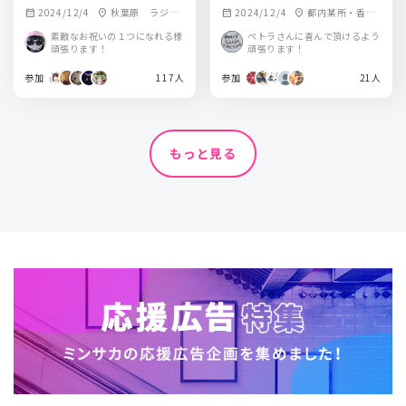
2024/12/4
秋葉原 ラジオ
2024/12/4
都内某所・香川
calendar_month
location_on
calendar_month
location_on
会館 屋外ビジョ
県某所
素敵なお祝いの１つになれる様
ペトラさんに喜んで頂けるよう
ン
頑張ります！
頑張ります！
参加
117人
参加
21人
もっと見る