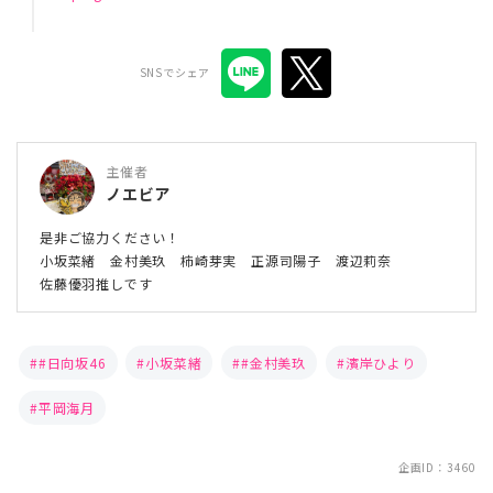
SNSでシェア
主催者
ノエビア
是非ご協力ください！
小坂菜緒 金村美玖 柿崎芽実 正源司陽子 渡辺莉奈
佐藤優羽推しです
#日向坂46
小坂菜緒
#金村美玖
濱岸ひより
平岡海月
企画ID：3460