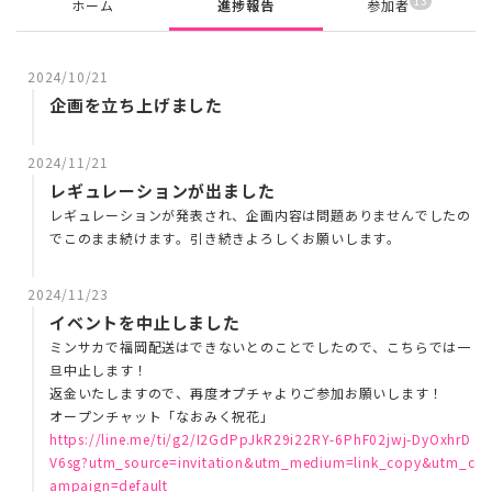
13
ホーム
進捗報告
参加者
2024/10/21
企画を立ち上げました
2024/11/21
レギュレーションが出ました
レギュレーションが発表され、企画内容は問題ありませんでしたの
でこのまま続けます。引き続きよろしくお願いします。
2024/11/23
イベントを中止しました
ミンサカで福岡配送はできないとのことでしたので、こちらでは一
旦中止します！
返金いたしますので、再度オプチャよりご参加お願いします！
オープンチャット「なおみく祝花」
https://line.me/ti/g2/I2GdPpJkR29i22RY-6PhF02jwj-DyOxhrD
V6sg?utm_source=invitation&utm_medium=link_copy&utm_c
ampaign=default