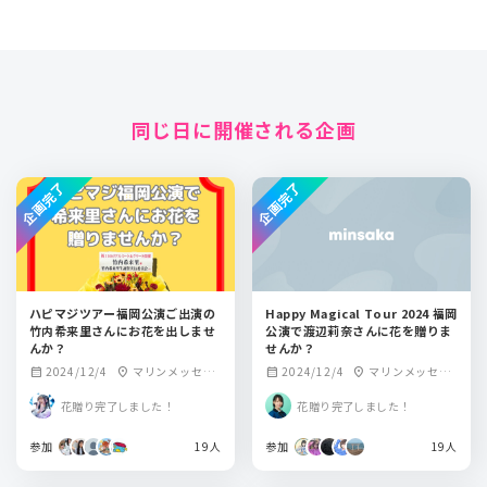
同じ日に開催される企画
企画完了
企画完了
ハピマジツアー福岡公演ご出演の
Happy Magical Tour 2024 福岡
竹内希来里さんにお花を出しませ
公演で渡辺莉奈さんに花を贈りま
んか？
せんか？
2024/12/4
マリンメッセ福
2024/12/4
マリンメッセ福
calendar_month
location_on
calendar_month
location_on
岡
岡
花贈り完了しました！
花贈り完了しました！
参加
19人
参加
19人