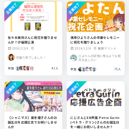
企画完了
企画完了
佐々木美玲さんに祝花を贈りませ
濱岸ひよりさんの卒業セレモニー
んか？＠福岡公演
に祝花を贈りましょう
2024/12/4
2024/12/4
福岡マリンメッ
calendar_month
location_on
calendar_month
location_on
セA
ひよたんの記憶に残るような祝
花贈り完了しました！
花を出したい
参加
41人
参加
75人
企画完了
企画完了
【シャニマス】黛冬優子さんのお
にじさんじEN所属 Petra Gurin
誕生日を応援広告でお祝いしませ
(ペトラ・グリン)さんのお誕生日
んか
を一緒にお祝いしませんか？