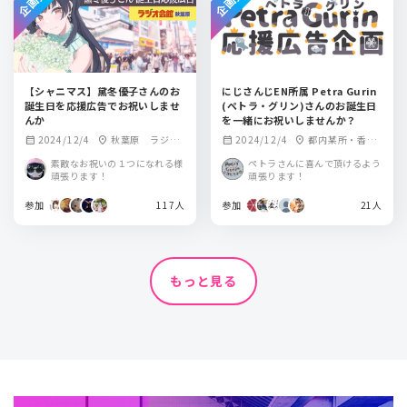
【シャニマス】黛冬優子さんのお
にじさんじEN所属 Petra Gurin
誕生日を応援広告でお祝いしませ
(ペトラ・グリン)さんのお誕生日
んか
を一緒にお祝いしませんか？
2024/12/4
秋葉原 ラジオ
2024/12/4
都内某所・香川
calendar_month
location_on
calendar_month
location_on
会館 屋外ビジョ
県某所
素敵なお祝いの１つになれる様
ペトラさんに喜んで頂けるよう
ン
頑張ります！
頑張ります！
参加
117人
参加
21人
もっと見る