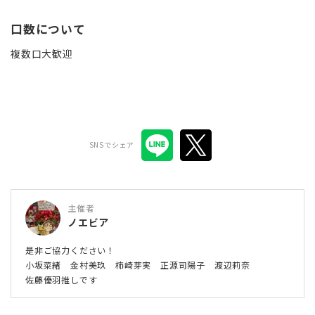
口数について
複数口大歓迎
SNSでシェア
主催者
ノエビア
是非ご協力ください！
小坂菜緒 金村美玖 柿崎芽実 正源司陽子 渡辺莉奈
佐藤優羽推しです