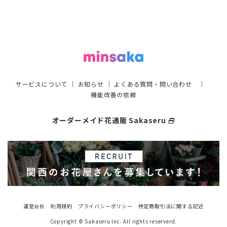
サービスについて
｜
お知らせ
｜
よくある質問・問い合わせ
｜
機能改善の依頼
オーダーメイド花通販 Sakaseru
select_window
運営会社
利用規約
プライバシーポリシー
特定商取引法に関する記述
Copyright © Sakaseru Inc. All rights reserverd.