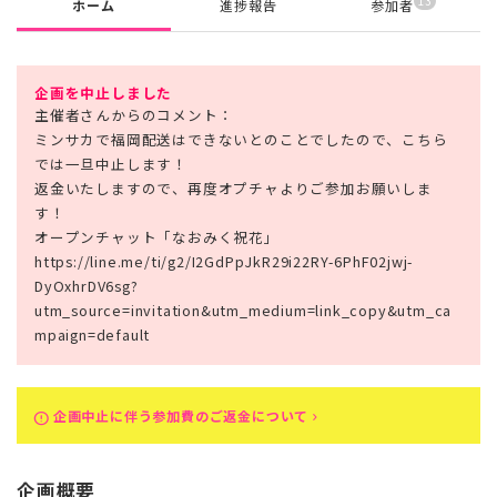
13
ホーム
進捗報告
参加者
企画を中止しました
主催者さんからのコメント：
ミンサカで福岡配送はできないとのことでしたので、こちら
では一旦中止します！
返金いたしますので、再度オプチャよりご参加お願いしま
す！
オープンチャット「なおみく祝花」
https://line.me/ti/g2/I2GdPpJkR29i22RY-6PhF02jwj-
DyOxhrDV6sg?
utm_source=invitation&utm_medium=link_copy&utm_ca
mpaign=default
企画中止に伴う参加費のご返金について
error
keyboard_arrow_right
企画概要