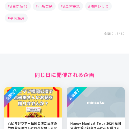
#日向坂46
小坂菜緒
#金村美玖
濱岸ひより
平岡海月
企画ID：3460
同じ日に開催される企画
企画完了
企画完了
ハピマジツアー福岡公演ご出演の
Happy Magical Tour 2024 福岡
竹内希来里さんにお花を出しませ
公演で渡辺莉奈さんに花を贈りま