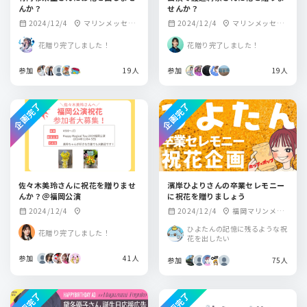
んか？
せんか？
2024/12/4
マリンメッセ福
2024/12/4
マリンメッセ福
calendar_month
location_on
calendar_month
location_on
岡
岡
花贈り完了しました！
花贈り完了しました！
参加
19人
参加
19人
企画完了
企画完了
佐々木美玲さんに祝花を贈りませ
濱岸ひよりさんの卒業セレモニー
んか？＠福岡公演
に祝花を贈りましょう
2024/12/4
2024/12/4
福岡マリンメッ
calendar_month
location_on
calendar_month
location_on
セA
ひよたんの記憶に残るような祝
花贈り完了しました！
花を出したい
参加
41人
参加
75人
企画完了
企画完了