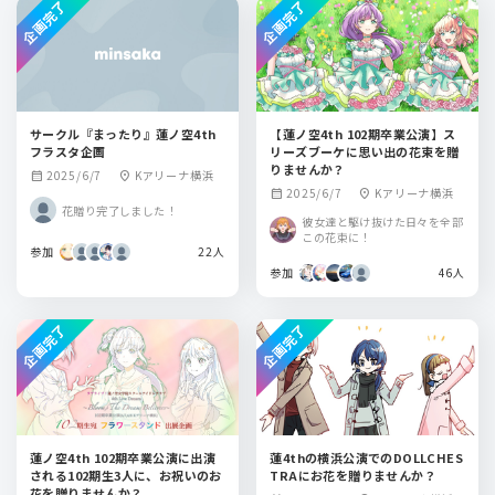
企画完了
企画完了
サークル『まったり』蓮ノ空4th
【蓮ノ空4th 102期卒業公演】ス
フラスタ企画
リーズブーケに思い出の花束を贈
りませんか？
2025/6/7
Kアリーナ横浜
calendar_month
location_on
2025/6/7
Kアリーナ横浜
calendar_month
location_on
花贈り完了しました！
彼女達と駆け抜けた日々を全部
この花束に！
参加
22人
参加
46人
企画完了
企画完了
蓮ノ空4th 102期卒業公演に出演
蓮4thの横浜公演でのDOLLCHES
される102期生3人に、お祝いのお
TRAにお花を贈りませんか？
花を贈りませんか？