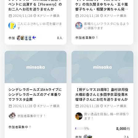
ベントに出演する【Flowery】の
ケ』の佐久間まゆちゃん・五十嵐
お二人へお花を送りませんか
響子ちゃん・相葉夕美ちゃん宛フ
ラワースタンド企画【CG総選挙】
2026/11/28
Kアリーナ横浜
2026/11/28
Kアリーナ横浜
calendar_month
location_on
calendar_month
location_on
二人にふさわしいお花を届けま
素晴らしいフラスタになるよう
す
に頑張ります
参加者募集中！
参加
8人
シンデレラガールズ15thライブに
【祝デレマス15周年】島村卯月役
シンデレラガールズのアイ車乗り
大橋彩香さんと多田李衣菜役青木
でフラスタ企画
瑠璃子さんにお花を送りませんか
2026/11/28
Kアリーナ横浜
2026/11/28
Kアリーナ横浜
calendar_month
location_on
calendar_month
location_on
良い逸品を目指し精一杯頑張り
参加者募集中です！
ます！
参加者募集中！
8,000
9%
円
参加
2人