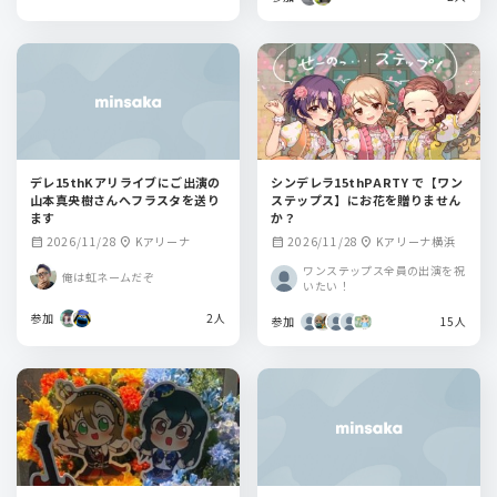
デレ15thKアリライブにご出演の
シンデレラ15thPARTY で【ワン
山本真央樹さんへフラスタを送り
ステップス】にお花を贈りません
ます
か？
2026/11/28
Kアリーナ
2026/11/28
Kアリーナ横浜
calendar_month
location_on
calendar_month
location_on
ワンステップス全員の出演を祝
俺は虹ネームだぞ
いたい！
参加
2人
参加
15人