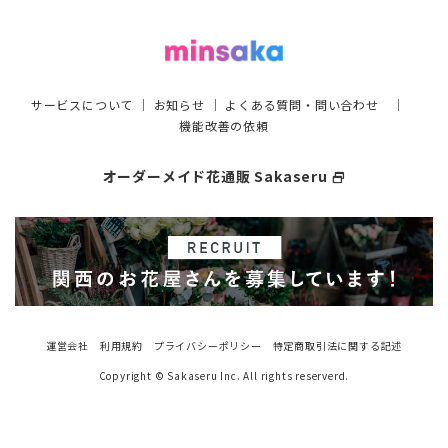
サービスについて
｜
お知らせ
｜
よくある質問・問い合わせ
｜
機能改善の依頼
オーダーメイド花通販 Sakaseru
select_window
運営会社
利用規約
プライバシーポリシー
特定商取引法に関する記述
Copyright © Sakaseru Inc. All rights reserverd.