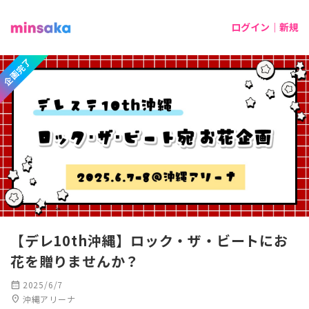
ログイン｜新規
企画完了
【デレ10th沖縄】ロック・ザ・ビートにお
花を贈りませんか？
calendar_month
2025/6/7
location_on
沖縄アリーナ