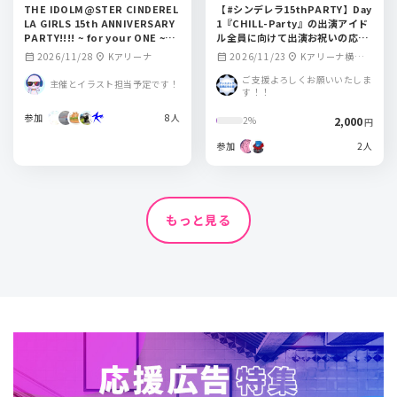
THE IDOLM@STER CINDEREL
【#シンデレラ15thPARTY】Day
LA GIRLS 15th ANNIVERSARY
1『CHILL-Party』の出演アイド
PARTY!!!! ~ for your ONE ~
ル全員に向けて出演お祝いの応援
多田李衣菜役青木瑠璃子さんにフ
広告を掲出しませんか？
2026/11/28
Kアリーナ
2026/11/23
Kアリーナ横浜
calendar_month
location_on
calendar_month
location_on
ラワースタンドを出しませんか？
周辺の某所（詳細
ご支援よろしくお願いいたしま
主催とイラスト担当予定です！
は掲出開始日正午
す！！
に公開します）
参加
8人
2,000
2%
円
参加
2人
もっと見る