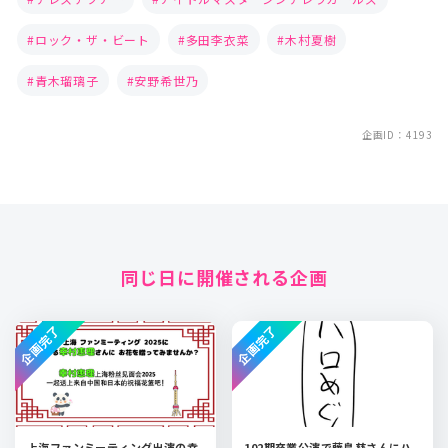
ロック・ザ・ビート
多田李衣菜
木村夏樹
青木瑠璃子
安野希世乃
企画ID：4193
同じ日に開催される企画
企画完了
企画完了
上海ファンミーティング出演の幸
102期卒業公演で藤島慈さんにハ