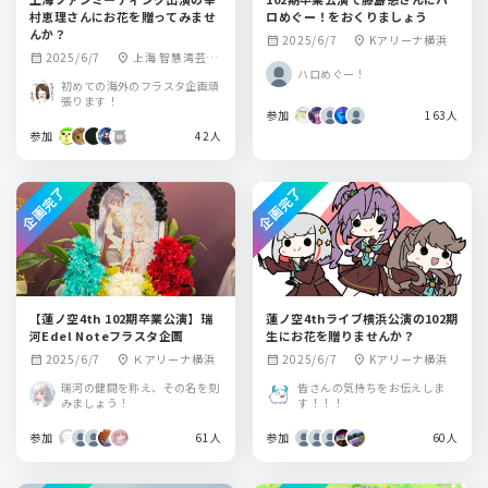
村恵理さんにお花を贈ってみませ
ロめぐー！をおくりましょう
んか？
2025/6/7
Kアリーナ横浜
calendar_month
location_on
2025/6/7
上海 智慧湾芸術
calendar_month
location_on
ハロめぐー！
劇場
初めての海外のフラスタ企画頑
張ります！
参加
163人
参加
42人
企画完了
企画完了
【蓮ノ空4th 102期卒業公演】瑞
蓮ノ空4thライブ横浜公演の102期
河Edel Noteフラスタ企画
生にお花を贈りませんか？
2025/6/7
Ｋアリーナ横浜
2025/6/7
Kアリーナ横浜
calendar_month
location_on
calendar_month
location_on
瑞河の健闘を称え、その名を刻
皆さんの気持ちをお伝えしま
みましょう！
す！！！
参加
61人
参加
60人