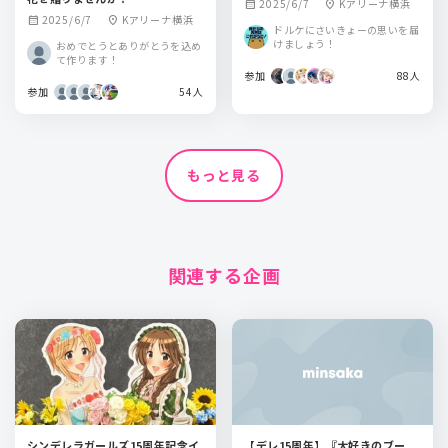
2025/6/7
Kアリーナ横浜
calendar_month
location_on
2025/6/7
Kアリーナ横浜
calendar_month
location_on
ドルケにさいきょーの思いを届
けましょう！
おめでとうとありがとうを込め
て作ります！
参加
88人
参加
54人
もっと見る
関連する企画
シンデレラガールズ15周年記念イ
【デレ15周年】『大好きのブー