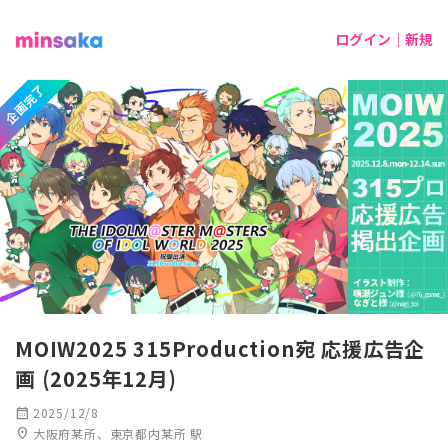
ログイン｜新規
企画完了
MOIW2025 315Production宛 応援広告企
画 (2025年12月)
calendar_month
2025/12/8
location_on
大阪府某所、東京都内某所 駅