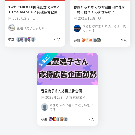
TWO THRONE開催記念 QWV×
春風りるむさんのお誕生日に花を
THme MASHUP 応援広告企画
一緒に贈ってみませんか？
2025/12/8
2025/12/8
calendar_month
location_on
calendar_month
location_on
りるむ様に喜んで頂けるよう努
花贈り完了しました！
めます！
参加
47人
参加
9人
企画完了
音霊魂子さん応援広告企画
2025/12/8
東京都某所
calendar_month
location_on
たまちゃんに喜んで欲しい思い
です
参加
82人