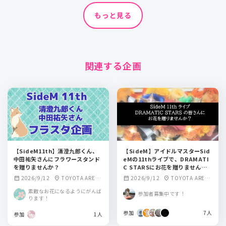
もっと見る
関連する企画
【SideM11th】清澄九郎くん、
【SideM】アイドルマスターSid
中田祐矢さんにフラワースタンド
eMの11thライブで、DRAMATI
を贈りませんか？
C STARSにお花を贈りません
か？
2026/9/12
TOYOTA ARENA
2026/9/12
TOYOTA ARENA
calendar_month
location_on
calendar_month
location_on
TOKYO
TOKYO
素敵なお花になるようにがんば
参加者募集中です！
ります！
参加
7人
参加
1人