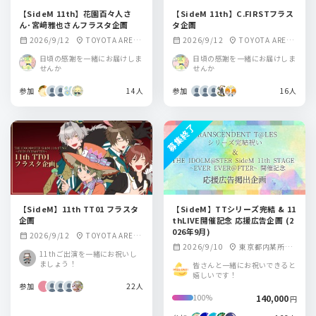
【SideM 11th】花園百々人さ
【SideM 11th】C.FIRSTフラス
ん･宮﨑雅也さんフラスタ企画
タ企画
2026/9/12
TOYOTA ARENA
2026/9/12
TOYOTA ARENA
calendar_month
location_on
calendar_month
location_on
TOKYO
TOKYO
日頃の感謝を一緒にお届けしま
日頃の感謝を一緒にお届けしま
せんか
せんか
参加
14人
参加
16人
募集終了
【SideM】11th TT01 フラスタ
【SideM】TTシリーズ完結 & 11
企画
thLIVE開催記念 応援広告企画 (2
026年9月)
2026/9/12
TOYOTA ARENA
calendar_month
location_on
2026/9/10
東京都内某所
calendar_month
location_on
TOKYO
11thご出演を一緒にお祝いし
駅/愛知県某所 駅
ましょう！
皆さんと一緒にお祝いできると
嬉しいです！
参加
22人
140,000
100%
円