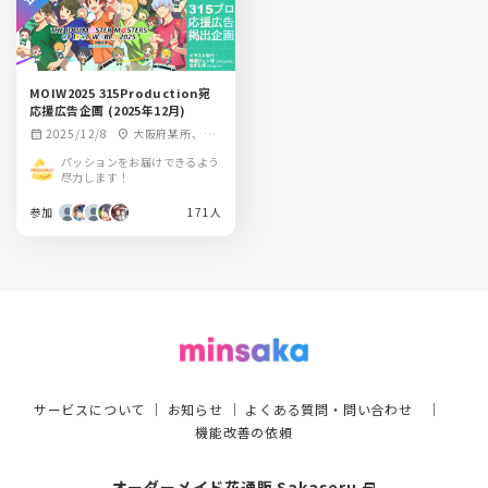
MOIW2025 315Production宛
応援広告企画 (2025年12月)
2025/12/8
大阪府某所、東
calendar_month
location_on
京都内某所 駅
パッションをお届けできるよう
尽力します！
参加
171人
サービスについて
｜
お知らせ
｜
よくある質問・問い合わせ
｜
機能改善の依頼
オーダーメイド花通販 Sakaseru
select_window