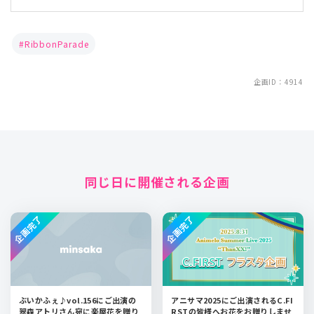
RibbonParade
企画ID：4914
同じ日に開催される企画
企画完了
企画完了
ぶいかふぇ♪vol.156にご出演の
アニサマ2025にご出演されるC.FI
翠森アトリさん宛に楽屋花を贈り
RSTの皆様へお花をお贈りしませ