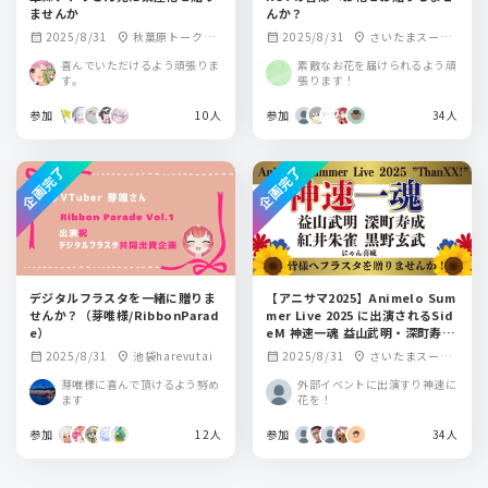
ませんか
んか？
2025/8/31
秋葉原トークラ
2025/8/31
さいたまスーパ
calendar_month
location_on
calendar_month
location_on
イブBAR from scra
ーアリーナ
喜んでいただけるよう頑張りま
素敵なお花を届けられるよう頑
tch
す。
張ります！
参加
10人
参加
34人
企画完了
企画完了
デジタルフラスタを一緒に贈りま
【アニサマ2025】Animelo Sum
せんか？（芽唯様/RibbonParad
mer Live 2025 に出演されるSid
e）
eM 神速一魂 益山武明・深町寿
成・紅井朱雀・黒野玄武・にゃん
2025/8/31
池袋harevutai
2025/8/31
さいたまスーパ
calendar_month
location_on
calendar_month
location_on
喜威の皆さまへフラスタをお贈り
ーアリーナ
芽唯様に喜んで頂けるよう努め
しませんか！
外部イベントに出演すり神速に
ます
花を！
参加
12人
参加
34人