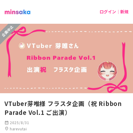
ログイン｜新規
企画中止
VTuber芽唯様 フラスタ企画（祝 Ribbon
Parade Vol.1 ご出演）
calendar_month
2025/8/31
location_on
harevutai